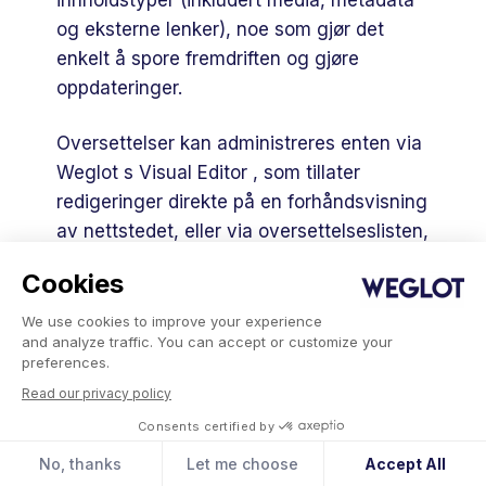
og eksterne lenker), noe som gjør det
enkelt å spore fremdriften og gjøre
oppdateringer.
Oversettelser kan administreres enten via
Weglot s Visual Editor , som tillater
redigeringer direkte på en forhåndsvisning
av nettstedet, eller via oversettelseslisten,
hvor innhold kan søkes etter og filtreres
Cookies
etter URL.
We use cookies to improve your experience
and analyze traffic. You can accept or customize your
Weglot s innebygde ordliste, som lagrer
preferences.
språkpreferanser, sikrer at de brukes i
Read our privacy policy
fremtidige oversettelser for konsistens. Du
Consents certified by
kan også gjøre unntak for sider eller
seksjoner fra oversettelser, noe som gir
No, thanks
Let me choose
Accept All