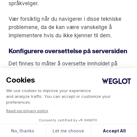
språkvelger.
Vær forsiktig når du navigerer i disse tekniske
problemene, da de kan være vanskelige å
implementere hvis du ikke kjenner til dem.
Konfigurere oversettelse på serversiden
Det finnes to måter å oversette innholdet på
nettstedet på før det vises for den besøkende.
Cookies
Den første er klientsideoversettelse (ved
We use cookies to improve your experience
hjelp av en Javascript- snippet ),
der det
and analyze traffic. You can accept or customize your
preferences.
originale innholdet sendes til den besøkende på
Read our privacy policy
nettstedet. Innholdet byttes deretter ut med
oversettelsen til den besøkendes lokale språk.
Consents certified by
No, thanks
Let me choose
Accept All
Oversettelse på klientsiden kan være bra i visse