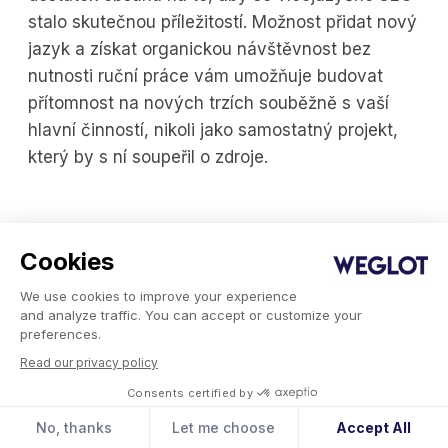
stalo skutečnou příležitostí. Možnost přidat nový
jazyk a získat organickou návštěvnost bez
nutnosti ruční práce vám umožňuje budovat
přítomnost na nových trzích souběžně s vaší
hlavní činností, nikoli jako samostatný projekt,
který by s ní soupeřil o zdroje.
Nechte si ještě dnes přeložit
Cookies
svůj řemeslný web
We use cookies to improve your experience
Správný plugin pro umělou inteligenci dokáže
and analyze traffic. You can accept or customize your
preferences.
přeložit celý váš web v systému Craft během
Read our privacy policy
několika vteřin.
Consents certified by
Weglot všechnu náročnou práci, od přesných
No, thanks
Let me choose
Accept All
překladů až po technické SEO, takže můžete