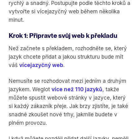
rychlý a snadný. Postupujte podle těchto kroků a
vytvořte si vícejazyčný web během několika
minut.
Krok 1: Připravte svůj web k překladu
Než začnete s překladem, rozhodněte se, který
jazyk chcete přidat a jakou strukturu bude mít
váš
vícejazyčný web
.
Nemusíte se rozhodovat mezi jedním a druhým
jazykem. Weglot
více než 110 jazyků
, takže
můžete spustit webové stránky v jazyce, který
si každý zákazník přeje. Jak brzy zjistíte, je také
snadné zkoušet nové trhy, jakmile budete v
plném provozu.
I když můžete později přidat další jazyky, neměli