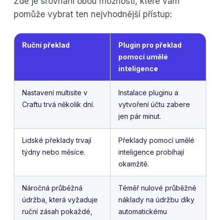
Zde je srovnání obou možností, které vám
pomůže vybrat ten nejvhodnější přístup:
Ruční překlad
Plugin pro překlad
pomocí umělé
inteligence
Nastavení multisite v
Instalace pluginu a
Craftu trvá několik dní.
vytvoření účtu zabere
jen pár minut.
Lidské překlady trvají
Překlady pomocí umělé
týdny nebo měsíce.
inteligence probíhají
okamžitě.
Náročná průběžná
Téměř nulové průběžné
údržba, která vyžaduje
náklady na údržbu díky
ruční zásah pokaždé,
automatickému