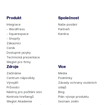
Produkt
Společnost
Integrace
Naše poslání
- WordPress
Partneři
- Squarespace
Kariéra
- Shopify
Zákazníci
Ceník
Dostupné jazyky
Technická prezentace
Weglot pro firmy
Zdroje
Více
Začínáme
Média
Centrum nápovědy
Podmínky
Vývojáři
Zásady ochrany osobních
Průvodci
údajů
Nástroj pro počítání slov
Blog
Kontrola hreflangů
Plán vývoje produktu
Weglot Akademie
Seznam změn