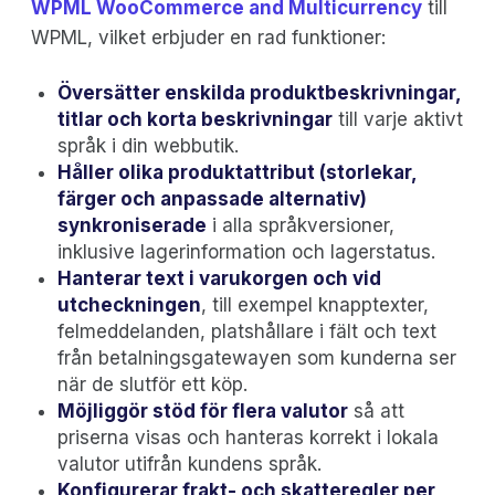
WPML WooCommerce and Multicurrency
till
WPML, vilket erbjuder en rad funktioner:
Översätter enskilda produktbeskrivningar,
titlar och korta beskrivningar
till varje aktivt
språk i din webbutik.
Håller olika produktattribut (storlekar,
färger och anpassade alternativ)
synkroniserade
i alla språkversioner,
inklusive lagerinformation och lagerstatus.
Hanterar text i varukorgen och vid
utcheckningen
, till exempel knapptexter,
felmeddelanden, platshållare i fält och text
från betalningsgatewayen som kunderna ser
när de slutför ett köp.
Möjliggör stöd för flera valutor
så att
priserna visas och hanteras korrekt i lokala
valutor utifrån kundens språk.
Konfigurerar frakt- och skatteregler per