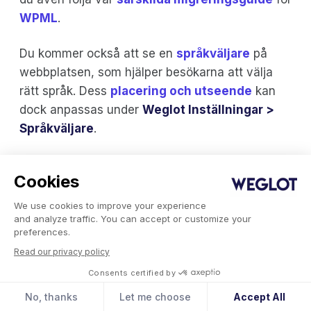
WPML
.
Du kommer också att se en
språkväljare
på
webbplatsen, som hjälper besökarna att välja
rätt språk. Dess
placering och utseende
kan
dock anpassas under
Weglot Inställningar >
Språkväljare
.
Cookies
We use cookies to improve your experience
and analyze traffic. You can accept or customize your
preferences.
Från din Weglot har du nu flera olika alternativ
Read our privacy policy
att välja mellan:
Consents certified by
No, thanks
Let me choose
Accept All
Översättningarna kan granskas och