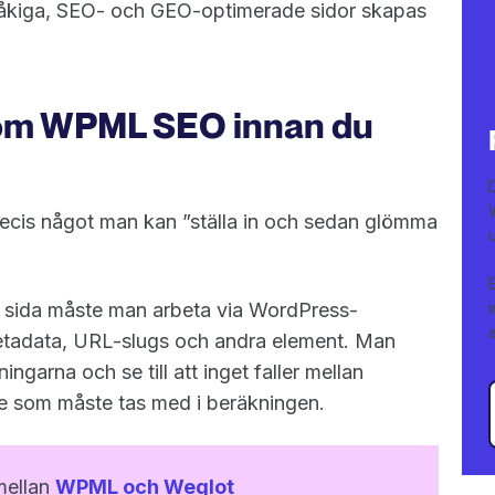
pråkiga, SEO- och GEO-optimerade sidor skapas
 om WPML SEO innan du
ecis något man kan ”ställa in och sedan glömma
 sida måste man arbeta via WordPress-
metadata, URL-slugs och andra element. Man
arna och se till att inget faller mellan
ete som måste tas med i beräkningen.
mellan
WPML och Weglot