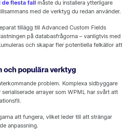
I de flesta fall
måste du installera ytterligare
a tillsammans med de verktyg du redan använder.
eparat tillägg till Advanced Custom Fields
belastningen på databasfrågorna – vanligtvis med
muleras och skapar fler potentiella felkällor att
n och populära verktyg
tt återkommande problem. Komplexa sidbyggare
r serialiserade arrayer som WPML har svårt att
tionsfil.
rna att fungera, vilket leder till att strängar
nde anpassning.