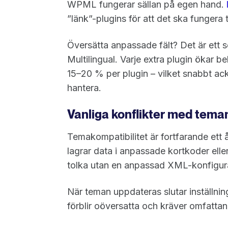
WPML fungerar sällan på egen hand.
”länk”-plugins för att det ska funger
Översätta anpassade fält? Det är ett s
Multilingual. Varje extra plugin ökar 
15–20 % per plugin – vilket snabbt acku
hantera.
Vanliga konflikter med tema
Temakompatibilitet är fortfarande e
lagrar data i anpassade kortkoder elle
tolka utan en anpassad XML-konfigura
När teman uppdateras slutar inställninga
förblir oöversatta och kräver omfatta