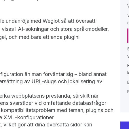
ille undanröja med Weglot så att översatt
 visas i AI-sökningar och stora språkmodeller,
gel, och med bara ett enda plugin!
iguration än man förväntar sig – bland annat
versättning av URL-slugs och lokalisering av
ka webbplatsens prestanda, särskilt när
erens svarstider vid omfattande databasfrågor
tå kompatibilitetsproblem med teman, plugins och
de XML-konfigurationer
 vilket gör att dina översatta sidor kan