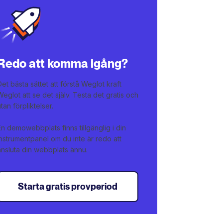
Redo att komma igång?
Det bästa sättet att förstå Weglot kraft
Weglot att se det själv. Testa det gratis och
utan förpliktelser.
En demowebbplats finns tillgänglig i din
instrumentpanel om du inte är redo att
ansluta din webbplats ännu.
Starta gratis provperiod