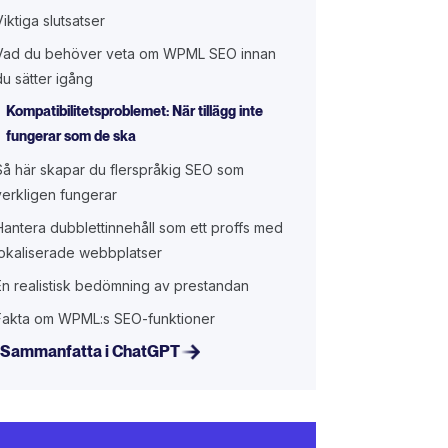
Viktiga slutsatser
Vad du behöver veta om WPML SEO innan
du sätter igång
Kompatibilitetsproblemet: När tillägg inte
fungerar som de ska
Så här skapar du flerspråkig SEO som
verkligen fungerar
Hantera dubblettinnehåll som ett proffs med
lokaliserade webbplatser
En realistisk bedömning av prestandan
Fakta om WPML:s SEO-funktioner
Sammanfatta i ChatGPT