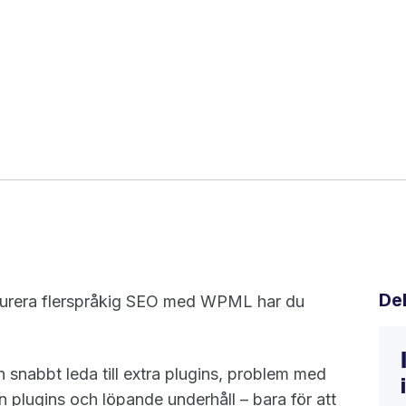
De
igurera flerspråkig SEO med WPML har du
n snabbt leda till extra plugins, problem med
n plugins och löpande underhåll – bara för att