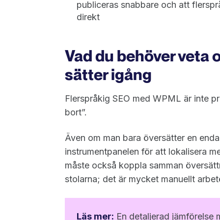
publiceras snabbare och att flers
direkt
Vad du behöver veta
sätter igång
Flerspråkig SEO med WPML är inte pr
bort”.
Även om man bara översätter en enda
instrumentpanelen för att lokalisera 
måste också koppla samman översättning
stolarna; det är mycket manuellt arb
Läs mer:
En detaljerad jämförelse 