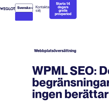
Starta 14
Kontakta
dagars
Svenska
sälj
gratis
provperiod
Webbplatsöversättning
WPML SEO: D
begränsninga
ingen berätta