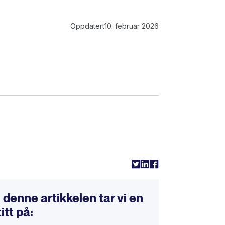
Oppdatert
10. februar 2026
l
I denne artikkelen tar vi en
titt på: