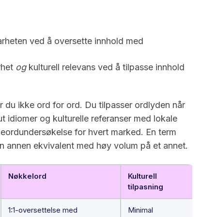
rheten ved å oversette innhold med
rhet
og
kulturell relevans ved å tilpasse innhold
 du ikke ord for ord. Du tilpasser ordlyden når
ut idiomer og kulturelle referanser med lokale
keordundersøkelse for hvert marked. En term
en annen ekvivalent med høy volum på et annet.
Nøkkelord
Kulturell
tilpasning
1:1-oversettelse med
Minimal