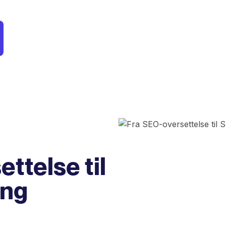
ttelse til
ing