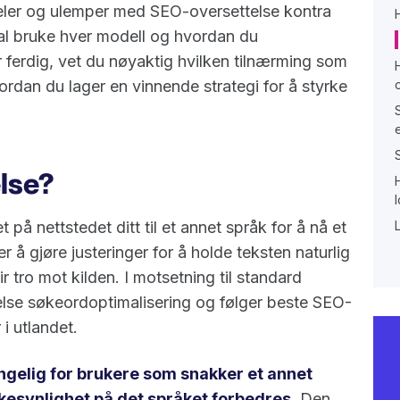
eler og ulemper med SEO-oversettelse kontra
al bruke hver modell og hvordan du
 ferdig, vet du nøyaktig hvilken tilnærming som
rdan du lager en vinnende strategi for å styrke
lse?
på nettstedet ditt til et annet språk for å nå et
å gjøre justeringer for å holde teksten naturlig
 tro mot kilden. I motsetning til standard
else søkeordoptimalisering og følger beste SEO-
i utlandet.
jengelig for brukere som snakker et annet
kesynlighet på det språket forbedres.
Den