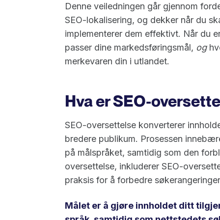
Denne veiledningen går gjennom ford
SEO-lokalisering, og dekker når du sk
implementerer dem effektivt. Når du er
passer dine markedsføringsmål,
og
hvo
merkevaren din i utlandet.
Hva er SEO-oversette
SEO-oversettelse konverterer innholdet 
bredere publikum. Prosessen innebærer 
på målspråket, samtidig som den forblir
oversettelse, inkluderer SEO-oversett
praksis for å forbedre søkerangeringer 
Målet er å gjøre innholdet ditt tilg
språk, samtidig som nettstedets sø