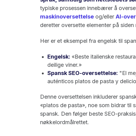
typiske prosessen innebærer å oversett
maskinoversettelse
og/eller
AI-over
deretter oversette elementer på side
Her er et eksempel fra engelsk til spa
Engelsk:
«Beste italienske restaur
deilige viner.»
Spansk SEO-oversettelse:
"El mej
auténticos platos de pasta y delici
Denne oversettelsen inkluderer spans
«platos de pasta», noe som bidrar til 
spansk. Den følger beste SEO-praksis 
nøkkelordmålrettet.