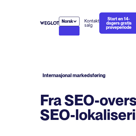
Start en 14-
Kontakt
Norsk
dagers gratis
salg
prøveperiode
Internasjonal markedsføring
Fra SEO-overse
SEO-lokaliser