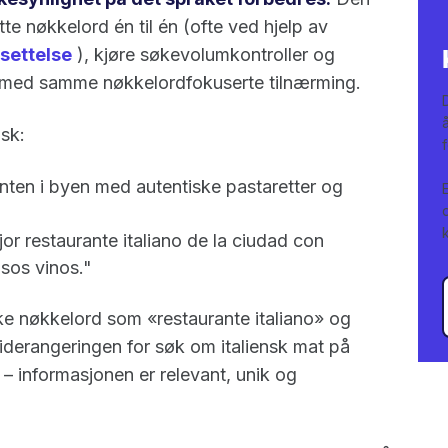
e nøkkelord én til én (ofte ved hjelp av
settelse
), kjøre søkevolumkontroller og
n med samme nøkkelordfokuserte tilnærming.
nsk:
anten i byen med autentiske pastaretter og
or restaurante italiano de la ciudad con
osos vinos."
ke nøkkelord som «restaurante italiano» og
siderangeringen for søk om italiensk mat på
– informasjonen er relevant, unik og