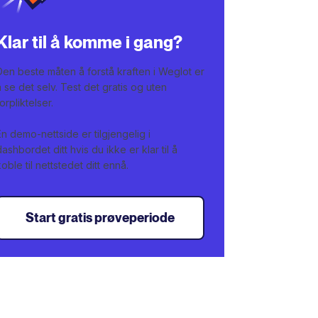
Klar til å komme i gang?
Den beste måten å forstå kraften i Weglot er
å se det selv. Test det gratis og uten
forpliktelser.
En demo-nettside er tilgjengelig i
dashbordet ditt hvis du ikke er klar til å
koble til nettstedet ditt ennå.
Start gratis prøveperiode