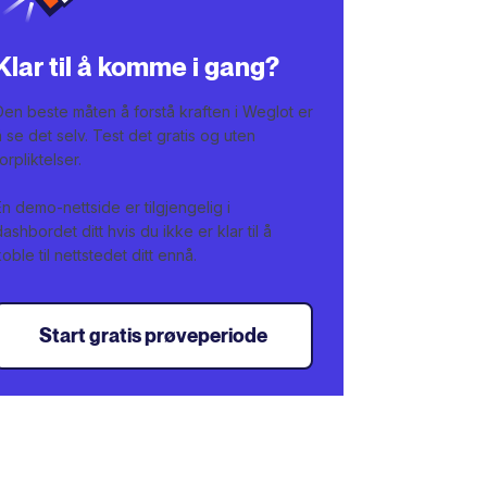
Klar til å komme i gang?
Den beste måten å forstå kraften i Weglot er
å se det selv. Test det gratis og uten
forpliktelser.
En demo-nettside er tilgjengelig i
dashbordet ditt hvis du ikke er klar til å
koble til nettstedet ditt ennå.
Start gratis prøveperiode