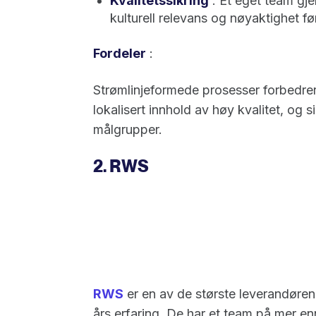
Kvalitetssikring
: Et eget team gje
kulturell relevans og nøyaktighet f
Fordeler
:
Strømlinjeformede prosesser forbedrer 
lokalisert innhold av høy kvalitet, og 
målgrupper.
2. RWS
RWS
er en av de største leverandøren
års erfaring. De har et team på mer en