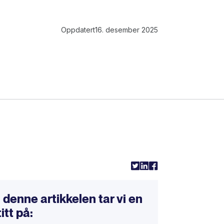
Oppdatert
16. desember 2025
l
I denne artikkelen tar vi en
titt på: