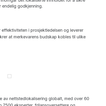
nnomgår det lokaliserte innholdet for å sikre
ør endelig godkjenning.
effektiviteten i prosjektledelsen og leverer
sikrer at merkevarens budskap kobles til ulike
e av nettstedlokalisering globalt, med over 60
n 7500 eksperter, frilansoversettere og