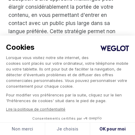
élargir considérablement la portée de votre
contenu, en vous permettant d'entrer en
contact avec un public plus large dans sa
langue préférée. Cette stratégie permet non
seulement d'améliorer l'expérience des
Cookies
utilisateurs, mais aussi de renforcer la confiance
et de vous donner un avantage concurrentiel
Lorsque vous visitez notre site internet, des
par rapport aux entreprises qui limitent leur
cookies sont placés sur votre ordinateur, votre téléphone mobile
ou votre tablette. Ils ont pour but de faciliter la navigation, de
contenu à une seule langue.
détecter d'éventuels problèmes et de diffuser des offres
commerciales personnalisées. Vous pouvez personnaliser votre
consentement pour chaque cookie.
Cependant, la réussite d'une
stratégie de
marketing multilingue
ne se limite pas à la
Pour modifier vos préférences par la suite, cliquez sur le lien
'Préférences de cookies' situé dans le pied de page.
simple traduction de vos documents existants. Il
Lire la politique de confidentialité
faut disposer des outils adéquats pour traduire,
Consentements certifiés par
localiser et optimiser votre contenu en fonction
des publics cibles, avec précision et efficacité.
Non merci
Je choisis
OK pour moi