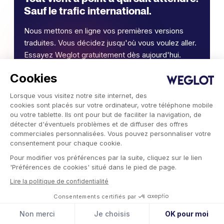
Sauf le trafic international.
Nous mettons en ligne vos premières versions
traduites. Vous décidez jusqu'où vous voulez aller.
Essayez Weglot gratuitement dès aujourd'hui.
Cookies
Traduire mon site web
Lorsque vous visitez notre site internet, des
cookies sont placés sur votre ordinateur, votre téléphone mobile
ou votre tablette. Ils ont pour but de faciliter la navigation, de
détecter d'éventuels problèmes et de diffuser des offres
commerciales personnalisées. Vous pouvez personnaliser votre
consentement pour chaque cookie.
Pour modifier vos préférences par la suite, cliquez sur le lien
'Préférences de cookies' situé dans le pied de page.
Un article de
Lire la politique de confidentialité
Rayne Aguilar
Consentements certifiés par
Développe et gère tout ce qui concerne le contenu, le
Non merci
Je choisis
OK pour moi
référencement et la localisation chez Weglot.