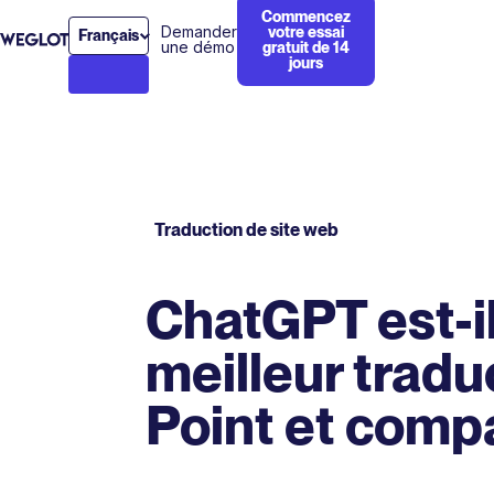
Commencez
Demander
votre essai
Français
une démo
gratuit de 14
jours
Traduction de site web
ChatGPT est-il
meilleur tradu
Point et compa