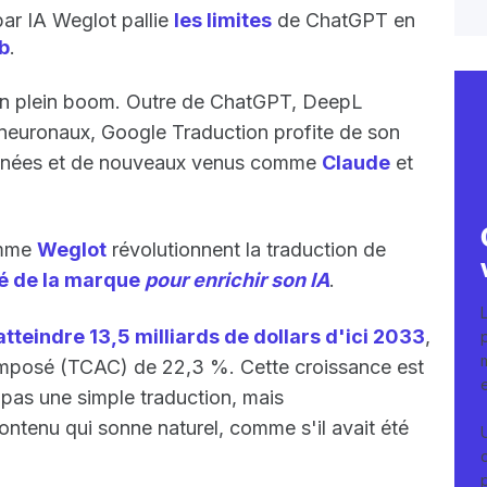
ar IA Weglot pallie
les limites
de ChatGPT en
b
.
n plein boom. Outre de ChatGPT, DeepL
 neuronaux, Google Traduction profite de son
onnées et de nouveaux venus comme
Claude
et
comme
Weglot
révolutionnent la traduction de
té de la marque
pour enrichir son IA
.
atteindre 13,5 milliards de dollars d'ici 2033
,
omposé (TCAC) de 22,3 %. Cette croissance est
t pas une simple traduction, mais
ontenu qui sonne naturel, comme s'il avait été