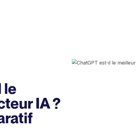
 le
cteur IA ?
ratif