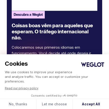
Descubra a Weglot
Coisas boas vêm para aqueles que
esperam. O tráfego internacional
não.
Colocaremos seus primeiros idiomas em
funcionamento. Você decide até onde deseja ir.
Experimente Weglot hoje mesmo.
Cookies
We use cookies to improve your experience
Traduza meu site
and analyze traffic. You can accept or customize your
preferences.
Read our privacy policy
Consents certified by
No, thanks
Let me choose
Accept All