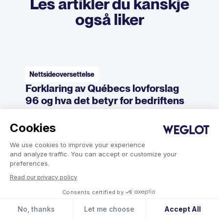
Les artikler du kanskje
også liker
Nettsideoversettelse
Forklaring av Québecs lovforslag
96 og hva det betyr for bedriftens
nettsted
Forstå hvordan Quebecs lovforslag 96 påvirker
Cookies
bedriftens nettsted. Utforsk språkkrav,
We use cookies to improve your experience
tilgjengelighetsbestemmelser og potensielle
and analyze traffic. You can accept or customize your
konsekvenser for din tilstedeværelse på nettet.
preferences.
Read our privacy policy
Consents certified by
Elizabeth Pokorny
16. juli 2026
No, thanks
Let me choose
Accept All