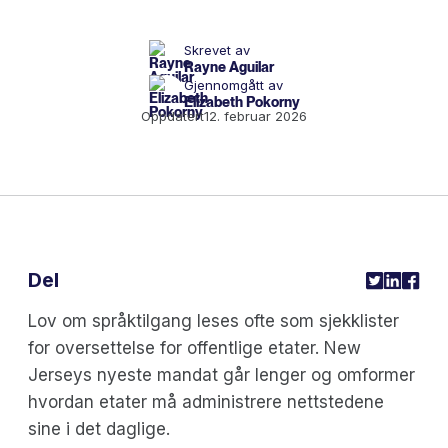
Skrevet av
Rayne Aguilar
Gjennomgått av
Elizabeth Pokorny
Oppdatert
12. februar 2026
Del
Lov om språktilgang leses ofte som sjekklister
for oversettelse for offentlige etater. New
Jerseys nyeste mandat går lenger og omformer
hvordan etater må administrere nettstedene
sine i det daglige.