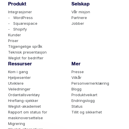
Produkt
Selskap
Integrasjoner
Vår misjon
- WordPress
Partnere
- Squarespace
Jobber
- Shopify
Kunder
Priser
Tilgjengelige språk
Teknisk presentasjon
Weglot for bedrifter
Ressurser
Mer
Kom i gang
Presse
Hjelpesenter
Vilkår
Utviklere
Personvernerklæring
Veiledninger
Blogg
Ordantallsverktøy
Produktveikart
Hreflang-sjekker
Endringslogg
Weglot-akademiet
Status
Rapport om status for
Tillit og sikkerhet
maskinoversettelse
Migrering