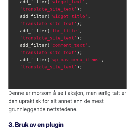
add_filter(
'widget_text'
, 
'translate_site_text'
add_filter(
'widget_title'
, 
'translate_site_text'
add_filter(
'the_title'
, 
'translate_site_text'
add_filter(
'comment_text'
, 
'translate_site_text'
add_filter(
'wp_nav_menu_items'
, 
'translate_site_text'
Denne er morsom å se i aksjon, men ærlig talt er
den upraktisk for alt annet enn de mest
grunnleggende nettstedene.
3. Bruk av en plugin