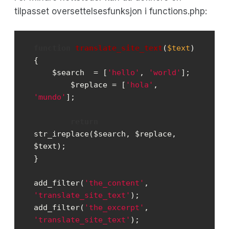
tilpasset oversettelsesfunksjon i functions.php:
function
translate_site_text
(
$text
) 
    $search  = [
'hello'
, 
'world'
	$replace = [
'hola'
, 
'mundo'
return
str_ireplace($search, $replace, 
add_filter(
'the_content'
, 
'translate_site_text'
add_filter(
'the_excerpt'
, 
'translate_site_text'