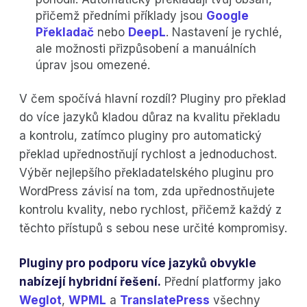
přičemž předními příklady jsou
Google
Překladač
nebo
DeepL
. Nastavení je rychlé,
ale možnosti přizpůsobení a manuálních
úprav jsou omezené.
V čem spočívá hlavní rozdíl? Pluginy pro překlad
do více jazyků kladou důraz na kvalitu překladu
a kontrolu, zatímco pluginy pro automatický
překlad upřednostňují rychlost a jednoduchost.
Výběr nejlepšího překladatelského pluginu pro
WordPress závisí na tom, zda upřednostňujete
kontrolu kvality, nebo rychlost, přičemž každý z
těchto přístupů s sebou nese určité kompromisy.
Pluginy pro podporu více jazyků obvykle
nabízejí hybridní řešení.
Přední platformy jako
Weglot
,
WPML
a
TranslatePress
všechny