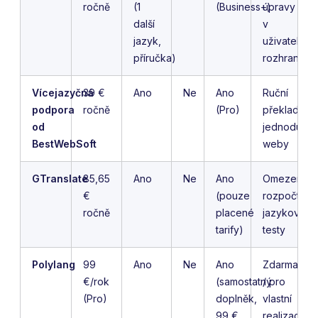
ročně
(1
(Business+)
úpravy
další
v
jazyk,
uživatelsk
příručka)
rozhraní
Vícejazyčná
39 €
Ano
Ne
Ano
Ruční
podpora
ročně
(Pro)
překlad,
od
jednoduch
BestWebSoft
weby
GTranslate
85,65
Ano
Ne
Ano
Omezené
€
(pouze
rozpočty,
ročně
placené
jazykové
tarify)
testy
Polylang
99
Ano
Ne
Ano
Zdarma
€/rok
(samostatný
/ pro
(Pro)
doplněk,
vlastní
99 €
realizaci,