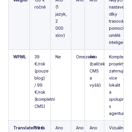
ročně
(1
nastavení
jazyk,
díky
2
trasování
000
pomocí
slov)
umělé
inteligence
WPML
39
Ne
Omezené
Ano
Komplexní
€/rok
(balíček
projekty
(pouze
CMS
zahrnující
blog)
a
více
/ 99
vyšší)
lokalit
€/rok
a
(kompletní
spolupráci
CMS)
s
agenturami
TranslatePress
99 €
Ano
Ano
Ano
Vizuální