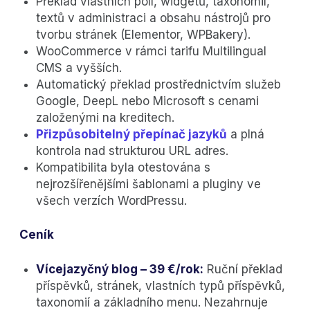
Překlad vlastních polí, widgetů, taxonomií,
textů v administraci a obsahu nástrojů pro
tvorbu stránek (Elementor, WPBakery).
WooCommerce v rámci tarifu Multilingual
CMS a vyšších.
Automatický překlad prostřednictvím služeb
Google, DeepL nebo Microsoft s cenami
založenými na kreditech.
Přizpůsobitelný přepínač jazyků
a plná
kontrola nad strukturou URL adres.
Kompatibilita byla otestována s
nejrozšířenějšími šablonami a pluginy ve
všech verzích WordPressu.
Ceník
Vícejazyčný blog – 39 €/rok:
Ruční překlad
příspěvků, stránek, vlastních typů příspěvků,
taxonomií a základního menu. Nezahrnuje