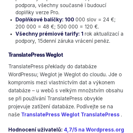
podpora, všechny současné i budoucí
doplňky verze Pro.
Doplňkové balíčky: 100
000 slov = 24 €;
200 000 = 48 €; 500 000 = 120 €.
Všechny prémiové tarify: 1
rok aktualizací a
podpory, 15denní záruka vrácení peněz.
TranslatePress Weglot
TranslatePress překlady do databáze
WordPressu; Weglot je Weglot do cloudu. Jde o
kompromis mezi vlastnictvím dat a výkonem
databáze – u webů s velkým množstvím obsahu
se při používání TranslatePress obvykle
projevuje zatížení databáze. Podívejte se na
naše
TranslatePress Weglot TranslatePress
.
Hodnocení uživatelů:
4,7/5 na Wordpress.org