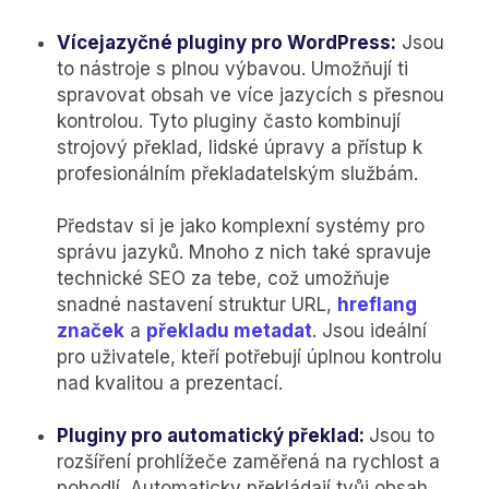
Vícejazyčné pluginy pro WordPress:
Jsou
to nástroje s plnou výbavou. Umožňují ti
spravovat obsah ve více jazycích s přesnou
kontrolou. Tyto pluginy často kombinují
strojový překlad, lidské úpravy a přístup k
profesionálním překladatelským službám.
Představ si je jako komplexní systémy pro
správu jazyků. Mnoho z nich také spravuje
technické SEO za tebe, což umožňuje
snadné nastavení struktur URL,
hreflang
značek
a
překladu metadat
. Jsou ideální
pro uživatele, kteří potřebují úplnou kontrolu
nad kvalitou a prezentací.
Pluginy pro automatický překlad:
Jsou to
rozšíření prohlížeče zaměřená na rychlost a
pohodlí. Automaticky překládají tvůj obsah,