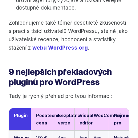
úrovni agentury/vývojáře a rozsah veřejně
dostupné dokumentace.
Zohledňujeme také téměř desetileté zkušenosti
s prací s tisíci uživatelů WordPressu, stejně jako
uživatelské recenze, hodnocení a statistiky
stažení z
webu WordPress.org
.
9 nejlepších překladových
pluginů pro WordPress
Tady je rychlý přehled pro tvou informaci:
Plugin
Počáteční
Bezplatná
Visual
WooCommerce
Nejlepší
cena
verze
editor
pro
Weglot
150 €
Ano
Ano
Ano
Nejrychlejší