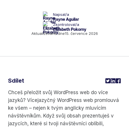
Napsal/a
Rayne Aguilar
Zkontroloval/a
Elizabeth Pokorny
Aktualizováno dne
15. července 2026
Sdílet
Chceš přeložit svůj WordPress web do více
jazyků? Vícejazyčný WordPress web promlouvá
ke všem – nejen k tvým anglicky mluvícím
návštěvníkům. Když svůj obsah prezentuješ v
jazycích, které si tvoji návštěvníci oblíbili,