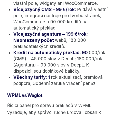
vlastní pole, widgety ani WooCommerce.
Vícejazyčný CMS – 99 €/rok:
Přidává vlastní
pole, integraci nástroje pro tvorbu stránek,
WooCommerce a 90 000 kreditů na
automatický překlad.
Vícejazyčná agentura – 199 €/rok:
Neomezený počet
webů, 180 000
překladatelských kreditů.
Kredit na automatický překlad: 90
000/rok
(CMS) – 45 000 slov v DeepL; 180 000/rok
(Agentura) – 90 000 slov v DeepL. K
dispozici jsou doplňkové balíčky.
Všechny tarify: 1
rok aktualizací, prémiová
podpora, 30denní záruka vrácení peněz.
WPML vs Weglot
Řídicí panel pro správu překladů v WPML
vyžaduje, aby správci ručně určovali obsah k