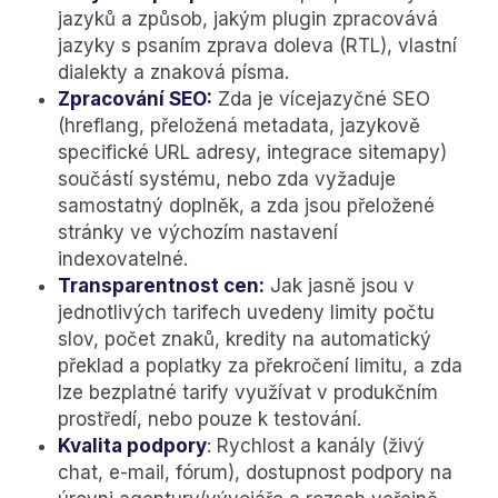
jazyků a způsob, jakým plugin zpracovává
jazyky s psaním zprava doleva (RTL), vlastní
dialekty a znaková písma.
Zpracování SEO:
Zda je vícejazyčné SEO
(hreflang, přeložená metadata, jazykově
specifické URL adresy, integrace sitemapy)
součástí systému, nebo zda vyžaduje
samostatný doplněk, a zda jsou přeložené
stránky ve výchozím nastavení
indexovatelné.
Transparentnost cen:
Jak jasně jsou v
jednotlivých tarifech uvedeny limity počtu
slov, počet znaků, kredity na automatický
překlad a poplatky za překročení limitu, a zda
lze bezplatné tarify využívat v produkčním
prostředí, nebo pouze k testování.
Kvalita podpory
: Rychlost a kanály (živý
chat, e-mail, fórum), dostupnost podpory na