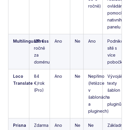
ročně)
ovládání
pomocí
nativního
panelu
MultilingualPress
128 €
Ano
Ne
Ano
Podnikové
ročně
sítě s
za
více
doménu
pobočkami
Loco
84
Ano
Ne
Nepřímo
Vývojáři,
Translate
€/rok
(řetězce
texty
(Pro)
v
šablon
šablonách
a
a
pluginů
pluginech)
Prisna
Zdarma
Ano
Ne
Ne
Základní