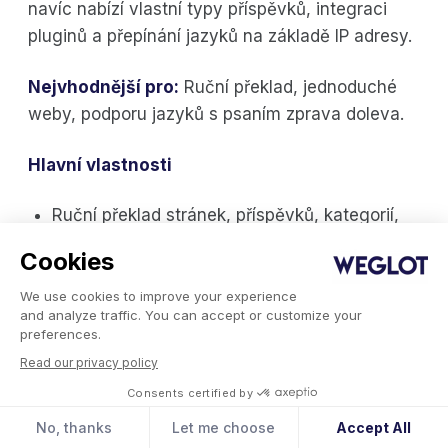
navíc nabízí vlastní typy příspěvků, integraci
pluginů a přepínání jazyků na základě IP adresy.
Nejvhodnější pro:
Ruční překlad, jednoduché
weby, podporu jazyků s psaním zprava doleva.
Hlavní vlastnosti
Ruční překlad stránek, příspěvků, kategorií,
štítků, nabídek a widgetů.
Cookies
Více než 80 předinstalovaných jazyků a
podpora vlastních jazyků, včetně jazyků
We use cookies to improve your experience
psaných zprava doleva.
and analyze traffic. You can accept or customize your
Přizpůsobitelný přepínač jazyků s motivy
preferences.
vlajek, textu nebo rozevíracím seznamem.
Read our privacy policy
Základy vícejazyčného SEO: automatické
Consents certified by
generování atributu hreflang a překlad Open
No, thanks
Let me choose
Accept All
Graph.