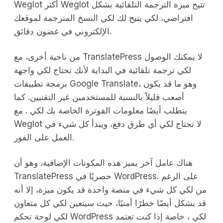
Weglot أكثر Weglot تتيح ميزة الترجمة التلقائية بشكل
افتراضي، لكي يتيح لك لكي النسخ المترجمة لموقعك
الإلكتروني في غضون دقائق.
من ناحية أخرى، مع TranslatePress لا يمكنك الوصول
لكي ترجمة تلقائية في البداية لأنك تحتاج لكي واجهة
برمجة تطبيقات Google Translate، وهو ما قد يكون
أصعب قليلاً بالنسبة للمستخدمين غير التقنيين. كما
يتطلب أيضًا معلومات الفوترة الخاصة بك لكي . مع
Weglot لا تحتاج لكي أي طرق دفع، ويبدأ كل شيء في
العمل على الفور.
هناك عامل آخر يميز هذه المكونات الإضافية، وهو أن
TranslatePress حصريًا في WordPress. على الرغم
من لكي كل شيء في منصة واحدة قد يكون ميزة، إلا أنه
قد يشكل أيضًا خطرًا أمنيًا، حيث سيتعين لكي كل متعاون
لكي لوحة تحكم WordPress لكي ، خاصة إذا كنت تعتمد