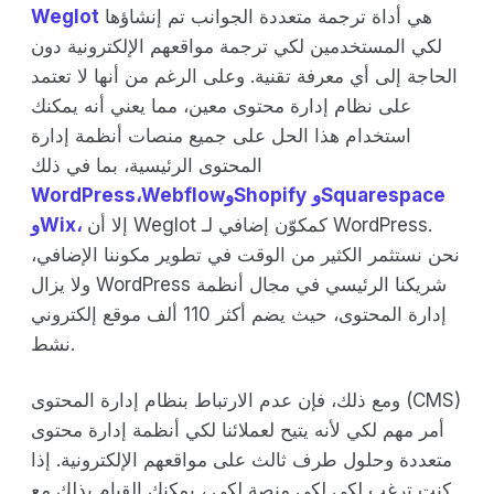
هي أداة ترجمة متعددة الجوانب تم إنشاؤها
Weglot
لكي المستخدمين لكي ترجمة مواقعهم الإلكترونية دون
الحاجة إلى أي معرفة تقنية. وعلى الرغم من أنها لا تعتمد
على نظام إدارة محتوى معين، مما يعني أنه يمكنك
استخدام هذا الحل على جميع منصات أنظمة إدارة
المحتوى الرئيسية، بما في ذلك
وSquarespace
وShopify
Webflow
WordPress،
إلا أن Weglot كمكوّن إضافي لـ WordPress.
وWix،
نحن نستثمر الكثير من الوقت في تطوير مكوننا الإضافي،
ولا يزال WordPress شريكنا الرئيسي في مجال أنظمة
إدارة المحتوى، حيث يضم أكثر 110 ألف موقع إلكتروني
نشط.
ومع ذلك، فإن عدم الارتباط بنظام إدارة المحتوى (CMS)
أمر مهم لكي لأنه يتيح لعملائنا لكي أنظمة إدارة محتوى
متعددة وحلول طرف ثالث على مواقعهم الإلكترونية. إذا
كنت ترغب لكي لكي منصة لكي ، يمكنك القيام بذلك مع