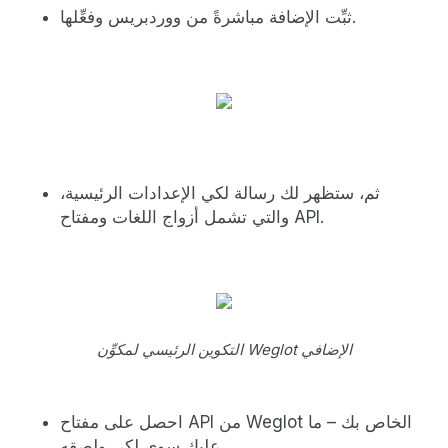
ثبِّت الإضافة مباشرةً من ووردبريس وفعِّلها.
ثم، ستظهر لك رسالة لكي الإعدادات الرئيسية،
والتي تشمل أزواج اللغات ومفتاح API.
التكوين الرئيسي لمكوِّن Weglot الإضافي
احصل على مفتاح API من Weglot الخاص بك – ما
عليك سوى لكي ولصقه.