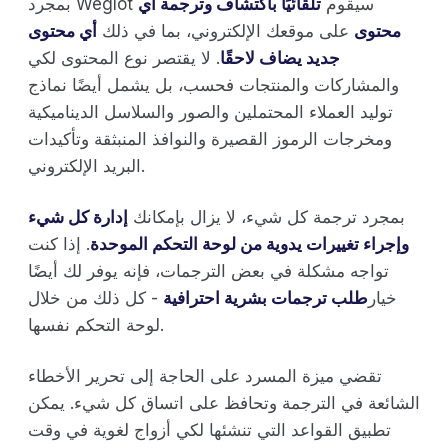
بمجرد Weglot سيقوم
تلقائيًا باكتشاف وترجمة أي
محتوى
على موقعك الإلكتروني، بما في ذلك
أي محتوى
جديد يضاف لاحقًا
. لا يقتصر نوع المحتوى لكي
والمشاركات والمنتجات فحسب، بل يشمل أيضًا نماذج
توليد العملاء المحتملين والصور والسلاسل الديناميكية
ومخرجات الرموز القصيرة والنوافذ المنبثقة وتأكيدات
البريد الإلكتروني.
بمجرد ترجمة كل شيء، لا يزال بإمكانك
إدارة كل شيء
وإجراء تغييرات يدوية من لوحة التحكم الموحدة
. إذا كنت
تواجه مشكلة في بعض الترجمات، فإنه يوفر لك أيضًا
خيار
طلب ترجمات بشرية احترافية
- كل ذلك من خلال
لوحة التحكم نفسها.
تقضي ميزة المسرد على الحاجة إلى تحرير الأخطاء
الشائعة في الترجمة وتحافظ على اتساق كل شيء. يمكن
تطبيق القواعد التي تنشئها لكي أزواج لغوية في وقت