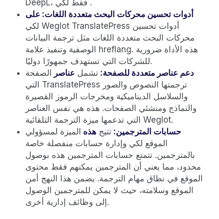
DeepL، فقط لكي .
أدوات تحسين محركات البحث متعددة اللغات: على
لكي Weglot TranslatePress أدوات تحسين
محركات البحث متعددة اللغات مثل ترجمة البيانات
الوصفية وتنفيذ علامة hreflang. هذه الأداة ضرورية
للشركات التي تستهدف جمهورًا دوليًا.
دعم عناصر متعددة للصفحة:
تشمل
عناصر
الصفحة
التي TranslatePress ترجمتها النصوص والصور
والسلاسل الديناميكية ومخرجات الرموز القصيرة
والنماذج ومنشئي الصفحات. هذه هي نفس العناصر
التي تدعمها ميزة الترجمة التلقائية Weglot.
حسابات المترجمين:
تتيح
هذه
الميزة لمسؤولي
الموقع لكي وإدارة حسابات منفصلة خاصة
بالمترجمين. تتمتع حسابات المترجمين هذه بوصول
محدود، مما يعني أن المترجمين يمكنهم فقط محتوى
الموقع في نطاق مهام الترجمة. يضمن هذا النهج أمن
الموقع وسلامته، حيث لا يمكن للمترجمين الوصول
إلى وظائف إدارية أخرى.