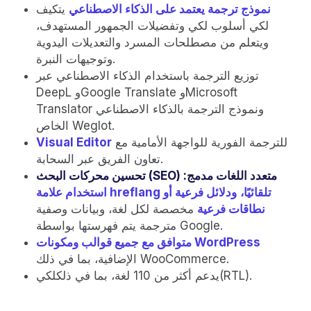
نموذج ترجمة يعتمد على الذكاء الاصطناعي
يتكيف
لكي أسلوب لكي وتفضيلات الجمهور المستهدف،
ويتعلم من مصطلحات المسرد والتعديلات اليدوية
وتوجيهات النبرة.
توزيع الترجمة باستخدام الذكاء الاصطناعي عبر
DeepL وGoogle Translate وMicrosoft
Translator ونموذج الترجمة بالذكاء الاصطناعي
الخاص Weglot.
للترجمة الفورية للواجهة الأمامية مع
Visual Editor
تعاون الفريق عبر السحابة.
تحسين محركات البحث (SEO) متعدد اللغات مدمج:
استخدام علامة hreflang تلقائيًا،
ودلائل فرعية أو
نطاقات فرعية
مخصصة لكل لغة، وبيانات وصفية
مترجمة يتم فهرستها بواسطة Google.
متوافق مع جميع قوالب ومكونات WordPress
الإضافية، بما في ذلك WooCommerce.
يدعم أكثر من 110 لغة، بما في ذلكلكي(RTL).