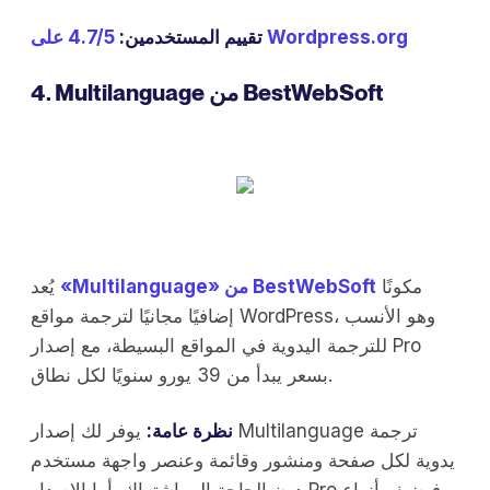
4.7/5 على Wordpress.org
تقييم المستخدمين:
4. Multilanguage من BestWebSoft
مكونًا
«Multilanguage» من BestWebSoft
يُعد
إضافيًا مجانيًا لترجمة مواقع WordPress، وهو الأنسب
للترجمة اليدوية في المواقع البسيطة، مع إصدار Pro
بسعر يبدأ من 39 يورو سنويًا لكل نطاق.
نظرة عامة:
يوفر لك إصدار Multilanguage ترجمة
يدوية لكل صفحة ومنشور وقائمة وعنصر واجهة مستخدم
دون الحاجة إلى اشتراك. أما الإصدار Pro فيضيف أنواع