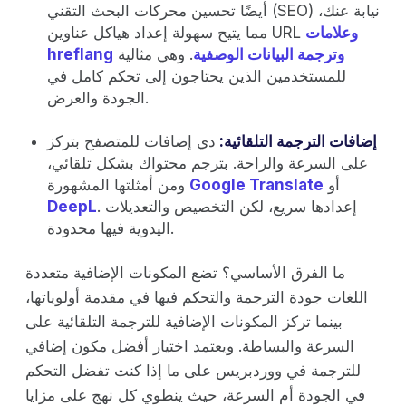
أيضًا تحسين محركات البحث التقني (SEO) نيابة عنك،
وعلامات
مما يتيح سهولة إعداد هياكل عناوين URL
وترجمة البيانات الوصفية
. وهي مثالية
hreflang
للمستخدمين الذين يحتاجون إلى تحكم كامل في
الجودة والعرض.
إضافات الترجمة التلقائية:
دي إضافات للمتصفح بتركز
على السرعة والراحة. بترجم محتواك بشكل تلقائي،
أو
Google Translate
ومن أمثلتها المشهورة
. إعدادها سريع، لكن التخصيص والتعديلات
DeepL
اليدوية فيها محدودة.
ما الفرق الأساسي؟ تضع المكونات الإضافية متعددة
اللغات جودة الترجمة والتحكم فيها في مقدمة أولوياتها،
بينما تركز المكونات الإضافية للترجمة التلقائية على
السرعة والبساطة. ويعتمد اختيار أفضل مكون إضافي
للترجمة في ووردبريس على ما إذا كنت تفضل التحكم
في الجودة أم السرعة، حيث ينطوي كل نهج على مزايا