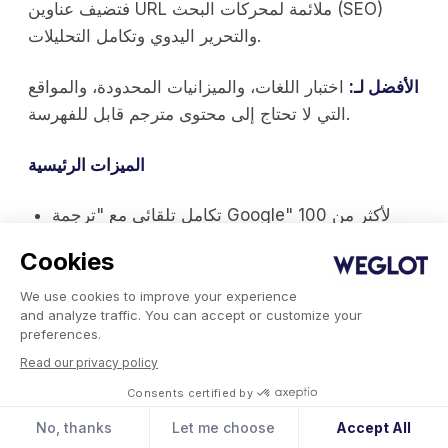
فتضيف عناوين URL ملائمة لمحركات البحث (SEO)
والتحرير اليدوي وتكامل التحليلات.
الأفضل لـ:
اختبار اللغات، والميزانيات المحدودة، والمواقع
التي لا تحتاج إلى محتوى مترجم قابل للفهرسة.
الميزات الرئيسية
تكامل تلقائي مع "ترجمة Google" لأكثر من 100
لغة.
Cookies
أداة صغيرة قابلة للتخصيص لتبديل اللغة.
الخطوط المميزة فقط:
عناوين URL الملائمة
We use cookies to improve your experience
لمحركات البحث (نطاق فرعي أو دليل فرعي)،
and analyze traffic. You can accept or customize your
وتحرير الترجمة اليدوية المدمجة، وترجمة عناوين
preferences.
URL، واستضافة اللغات، وGoogle Analytics،
Read our privacy policy
WooCommerce Yoast SEO WooCommerce .
Consents certified by
خدمة الدعم عبر الدردشة المباشرة في الباقات
No, thanks
Let me choose
Accept All
المميزة.