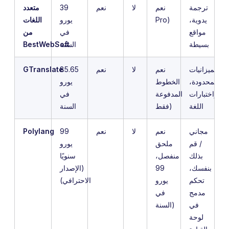
ترجمة
نعم
لا
نعم
39
متعدد
يدوية،
Pro)
يورو
اللغات
مواقع
في
من
بسيطة
السنة
BestWebSoft
الميزانيات
نعم
لا
نعم
85.65
GTranslate
المحدودة،
الخطوط
يورو
واختبارات
المدفوعة
في
اللغة
فقط)
السنة
مجاني
نعم
لا
نعم
99
Polylang
/ قم
ملحق
يورو
بذلك
منفصل،
سنويًا
بنفسك،
99
(الإصدار
تحكم
يورو
الاحترافي)
مدمج
في
في
السنة)
لوحة