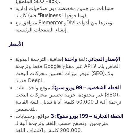
(الملحق SEO Pack).
حسابات مترجمين مخصصة دون صلاحيات إدارية
كاملة (فئة "Business" وما فوقها).
متوافق مع Elementor وDivi وغيرها من أدوات
إنشاء الصفحات الرئيسية.
الأسعار
الإصدار المجاني:
لغة
واحدة
إضافية، الترجمة اليدوية
فقط وترجمة Google عبر مفتاح API الخاص بك. لا
تتوفر ميزات تحسين محركات البحث (SEO)، ولا
خدمة DeepL.
الخطة الشخصية – 99 يورو سنويًا:
موقع واحد، لغات
غير محدودة، حزمة تحسين محركات البحث (SEO)،
ترجمة آلية لـ 50,000 كلمة، أداة تبديل اللغة القابلة
للتخصيص.
الخطة التجارية – 199 يورو سنويًا: 3
مواقع، وحسابات
مترجمين، وتصفح حسب اللغة، وترجمة آلية لـ
200,000 كلمة، واكتشاف اللغة.