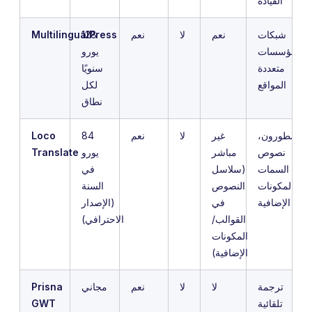
القيادة
شبكات
نعم
لا
نعم
128
MultilingualPress
المؤسسات
يورو
متعددة
سنويًا
المواقع
لكل
نطاق
المطورون،
غير
لا
نعم
84
Loco
نصوص
مباشر
يورو
Translate
السمات
(سلاسل
في
والمكونات
النصوص
السنة
الإضافية
في
(الإصدار
القوالب/
الاحترافي)
المكونات
الإضافية)
ترجمة
لا
لا
نعم
مجاني
Prisna
تلقائية
GWT