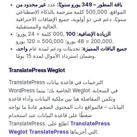
باقة المطور – 349 يورو سنويًا:
عدد
غير محدود من
المواقع، 500,000 كلمة مترجمة بالذكاء الاصطناعي
سنويًا، دعم فني ذو أولوية، جميع الإضافات الاحترافية
الحالية والمستقبلية.
الزيادة الإضافية: 100
,000 كلمة = 24 يورو؛
200,000 = 48 يورو؛ 500,000 = 120 يورو.
جميع الباقات المميزة:
تحديثات ودعم لمدة عام
واحد،
وضمان استرداد الأموال لمدة 15 يومًا.
TranslatePress Weglot
TranslatePress الترجمات في قاعدة بيانات
WordPress الخاصة بك؛ بينما Weglot في السحابة.
وتكمن المفاضلة هنا بين ملكية البيانات وأداء قاعدة
البيانات – فالمواقع ذات المحتوى الضخم عادةً ما تواجه
ضغطًا على قاعدة البيانات عند استخدام
TranslatePress
TranslatePress. اطلع على
التي أجريناها.
Weglot TranslatePress