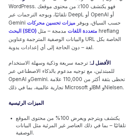
WordPress. فهو يكتشف 100٪ من محتوى موقعك
تلقائيًا، ويوجه الترجمات عبر DeepL أو OpenAI أو
Gemini حسب السياق، ويوفر
ميزات تحسين محركات
البحث (SEO) متعددة اللغات
مدمجة – مثل hreflang
والبيانات الوصفية المترجمة وعناوين URL الخاصة بكل
لغة – دون الحاجة إلى أي إعدادات يدوية.
الأفضل لـ:
ترجمة سريعة وذكية وسهلة الاستخدام
للمبتدئين، مع توجيه مدعوم بالذكاء الاصطناعي عبر
OpenAI وGemini. تحظى بثقة أكثر من 110,000 علامة
تجارية عالمية، بما في ذلك Microsoft وIBM وNielsen.
الميزات الرئيسية
يكتشف ويترجم ويعرض 100% من محتوى الموقع
تلقائيًا – بما في ذلك العناصر غير المرئية مثل البيانات
الوصفية.