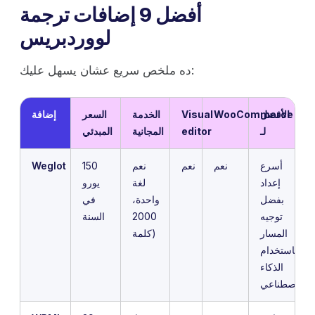
أفضل 9 إضافات ترجمة
لووردبريس
ده ملخص سريع عشان يسهل عليك:
الأفضل
WooCommerce
Visual
الخدمة
السعر
إضافة
لـ
editor
المجانية
المبدئي
أسرع
نعم
نعم
نعم
150
Weglot
إعداد
لغة
يورو
بفضل
واحدة،
في
توجيه
2000
السنة
المسار
كلمة)
باستخدام
الذكاء
الاصطناعي