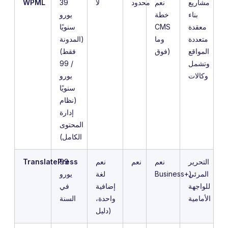
مشاريع
نعم
محدود
لا
39
WPML
بناء
خطة
يورو
معقدة
CMS
سنويًا
متعددة
وما
(المدونة
المواقع
فوق)
فقط)
وتشمل
/ 99
وكالات
يورو
سنويًا
(نظام
إدارة
المحتوى
الكامل)
التحرير
نعم
نعم
نعم
99
TranslatePress
المرئي
Business+)
لغة
يورو
للواجهة
إضافية
في
الأمامية
واحدة،
السنة
دليل)