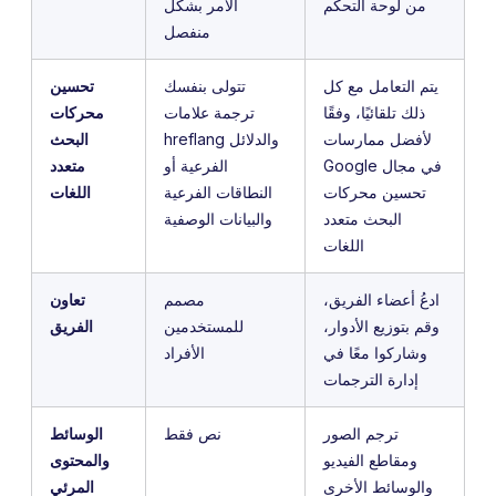
من لوحة التحكم
الأمر بشكل
منفصل
يتم التعامل مع كل
تتولى بنفسك
تحسين
ذلك تلقائيًا، وفقًا
ترجمة علامات
محركات
لأفضل ممارسات
hreflang والدلائل
البحث
Google في مجال
الفرعية أو
متعدد
تحسين محركات
النطاقات الفرعية
اللغات
البحث متعدد
والبيانات الوصفية
اللغات
ادعُ أعضاء الفريق،
مصمم
تعاون
وقم بتوزيع الأدوار،
للمستخدمين
الفريق
وشاركوا معًا في
الأفراد
إدارة الترجمات
ترجم الصور
نص فقط
الوسائط
ومقاطع الفيديو
والمحتوى
والوسائط الأخرى
المرئي