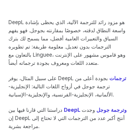
DeepL هو مزود رائد للترجمة الآلية، الذي يحظى بإشادة
واسعة النطاق لدقته، خصوصًا بمقارنته بجوجل. فهو يفهم
السياق والتعبيرات العامية أفضل، مما يسمح لك بترك
الترجمات بدون تعديل. معلومة طريفة: تم تطويره
بالتعاون مع Linguee، وهو قاموس مشهور على الإنترنت
متعدد اللغات ومعروف بجودة ترجماته أيضاً.
ترجمات
بجودة أعلى من
على سبيل المثال، يوفر DeepL
ترجمة جوجل في أزواج اللغات التالية: الإنجليزية-
الألمانية، الإنجليزية-الفرنسية، والإنجليزية-الإسبانية.
DeepL وترجمة جوجل
وجدت
دراستنا التي قارنا فيها بين
إن DeepL أنتج أكبر عدد من الترجمات التي لا تحتاج إلى
مراجعة بشرية.