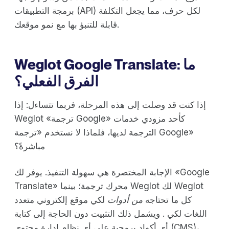
برمجة التطبيقات (API) لكل حرف، مما يجعل التكلفة
قابلة للتنبؤ بها مع نمو موقعك.
Weglot Google Translate: ما
الفرق الفعلي؟
إذا كنت قد وصلت إلى هذه المرحلة، فربما تتساءل: إذا
Weglot «ترجمة Google» كأحد مزودي خدمات
الترجمة لديها، فلماذا لا نستخدم «ترجمة Google»
مباشرةً؟
الإجابة المختصرة هي سهولة التنفيذ. يوفر لك «Google
Translate» محرك ترجمة؛ بينما Weglot لك Weglot
كل ما تحتاجه
من أدوات
لكي موقع إلكتروني متعدد
اللغات لكي . ويشمل ذلك التثبيت دون الحاجة إلى كتابة
أي أكواد برمجية على أي نظام إدارة محتوى (CMS)،