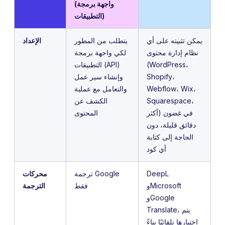
(واجهة برمجة
التطبيقات)
يمكن تثبيته على أي
يتطلب من المطور
الإعداد
نظام إدارة محتوى
لكي واجهة برمجة
(WordPress،
التطبيقات (API)
Shopify،
وإنشاء سير عمل
Webflow، Wix،
والتعامل مع عملية
Squarespace،
الكشف عن
أكثر) في غضون
المحتوى
دقائق قليلة، دون
الحاجة إلى كتابة
أي كود
DeepL
ترجمة Google
محركات
وMicrosoft
فقط
الترجمة
وGoogle
Translate، يتم
اختيارها تلقائيًا بناءً