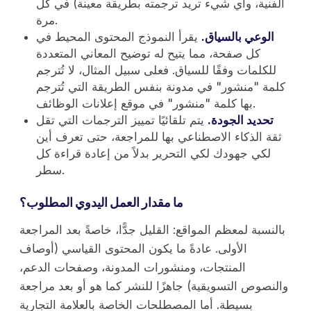
الفنية، وأي شيء تريد ترجمته بطريقة معينة) في كل
مرة.
الوعي بالسياق.
يقرأ النموذج المحتوى المحيط في
كل صفحة، مما يتيح له توضيح المعاني المتعددة
للكلمات وفقًا للسياق. فعلى سبيل المثال، لا تُترجم
كلمة "منشور" في مدونة بنفس الطريقة التي تُترجم
بها كلمة "منشور" في موقع إعلانات الوظائف.
تحديد الجودة.
يتم تلقائيًا تمييز الترجمات التي تقل
ثقة الذكاء الاصطناعي بها للمراجعة، حتى تعرف أين
لكي جهودك لكي التحرير بدلاً من إعادة قراءة كل
سطر.
ما مقدار العمل اليدوي المطلوب؟
بالنسبة لمعظم المواقع: القليل جدًّا، خاصةً بعد المراجعة
الأولى. عادةً ما يكون المحتوى القياسي (أوصاف
المنتجات، ومنشورات المدونة، وصفحات الدعم،
والنصوص التسويقية) جاهزًا للنشر كما هو أو بعد مراجعة
بسيطة. أما المصطلحات الخاصة بالعلامة التجارية