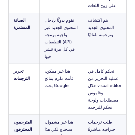
على زوج اللغات
يتم اكتشاف
تقوم يدويًّا بإدخال
الصيانة
المحتوى الجديد
المحتوى الجديد عبر
المستمرة
وترجمته تلقائيًا
واجهة برمجة
التطبيقات (API)
في كل مرة تنشر
فيها
تحكم كامل في
هذا غير ممكن،
تحرير
عملية التحرير من
فأنت ملزم بنتائج
الترجمات
خلال visual editor
بحث Google
وقاموس
مصطلحات ولوحة
تحكم للترجمة
طلب ترجمات
هذا غير مشمول،
المترجمون
احترافية مباشرةً
ستحتاج لكي هذا
المحترفون