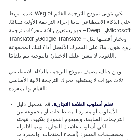
عندما بربط Weglot لكي يتولى نموذج الترجمة القائم
على الذكاء الاصطناعي لدينا إجراء الترجمة الأولية تلقائيًا.
فهو يستعين بثلاثة محركات ترجمة – DeepL وMicrosoft
Translator وGoogle Translate – ويختار أفضلها لكل
زوج لغوي، بناءً على المحرك الأفضل أداءً لتلك المجموعة
اللغوية. لا يتعين عليك الاختيار؛ فالتوجيه يتم تلقائيًا.
ومن هناك، يضيف نموذج الترجمة بالذكاء الاصطناعي
ثلاث ميزات لا يستطيع محرك الترجمة الآلية الأساسي
القيام بها بمفرده:
تعلم أسلوب العلامة التجارية.
قم بتحميل دليل
الأسلوب أو مسرد المصطلحات أو مجموعة من
الترجمات السابقة، وسيقوم النموذج بتكييف نتيجته
لكي أسلوب علامتك التجارية. ويتم الالتزام
بمصطلحات المسرد (أسماء المنتجات، والمفردات