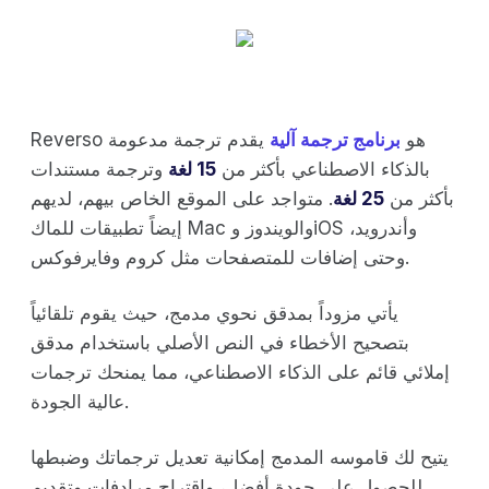
Reverso هو
برنامج ترجمة آلية
يقدم ترجمة مدعومة
بالذكاء الاصطناعي بأكثر من
15 لغة
وترجمة مستندات
بأكثر من
25 لغة
. متواجد على الموقع الخاص بيهم، لديهم
إيضاً تطبيقات للماك Mac والويندوز وiOS وأندرويد،
وحتى إضافات للمتصفحات مثل كروم وفايرفوكس.
يأتي مزوداً بمدقق نحوي مدمج، حيث يقوم تلقائياً
بتصحيح الأخطاء في النص الأصلي باستخدام مدقق
إملائي قائم على الذكاء الاصطناعي، مما يمنحك ترجمات
عالية الجودة.
يتيح لك قاموسه المدمج إمكانية تعديل ترجماتك وضبطها
للحصول على جودة أفضل، واقتراح مرادفات وتقديم