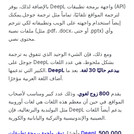
بالإضافة لذلك، يوفر DeepL واجهة برمجة تطبيقات (API)
لترجمة المواقع تلقائيًا، تماماً مثل ترجمة جوجل.يمكنك
إيضاً استخدام واجهته على الويب وتطبيقاته لكي تترجم
ملفات نصية (مثل .pdf، .docx، أو حتى .pptx) وأي
محتوى نصي.
ومع ذلك، فإن الشيء الوحيد الذي تتفوق به ترجمة
جوجل على DeepL بشكل ملحوظ، هي عدد اللغات
DeepL بيدعم حاليًا 30 لغة
، بعد ما
الكبير التي تدعمها.
أضاف اللغة العربية مؤخرًا.
يقدم
800 زوج لغوي
، وذلك عدد كبير ومناسب لأصحاب
المواقع. في حين أن معظم هذه اللغات هي لغات أوروبية
مثل البولندية والبرتغالية، فإن DeepL يدعم أيضاً اللغات
الصينية والإندونيسية والتركية واليابانية والكورية.
500,000
توفر واجهة برمجة تطبيقات DeepL
وأخيرًا،