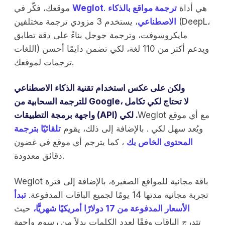
. هي أداة
ترجمة مواقع بالذكاء
Weglot
موقعك، فكّر في
الاصطناعي
، يستخدم 3 مزودي ترجمة مختلفين (DeepL،
مايكروسوفت، وترجمة جوجل بناءً على دقة تطابق
اللغات) ويدعم أكتر من 110 لغة، لكي تضمن دايمًا أحسن
ترجمات لموقعك.
ولكن على عكس استخدام تقنية الذكاء الاصطناعي
للترجمة السحابية من Google، لا تحتاج لكي تكامل
Weglot مع أي موقع
واجهة برمجة التطبيقات (API) لكي .
ويُعد سهل لكي . بالإضافة إلى ذلك، يقوم
تلقائيًا بترجمة
المحتوى الخاص بك
، كما يترجم أي موقع في غضون
دقائق معدودة.
Weglot باقة مجانية للمواقع الصغيرة، بالإضافة إلى فترة
تجربة مجانية مدتها 14 يومًا لجميع الباقات المدفوعة.
تبدأ
الأسعار المدفوعة من 17 دولارًا أمريكيًا شهريًّا،
حيث
تتدرج الباقات وفقًا لعدد الكلمات بدلاً من رسوم واجهة