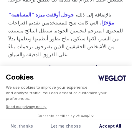
بالإضافة إلى ذلك،
جوجل أوقفت ميزة "المساهمة"
مؤخرًا
، التي كانت تتيح للمستخدمين تقديم اقتراحات
للمحتوى المترجم لتحسين الجودة. ستظل النتائج مستندة
من البشر، لكنها ستكون نتاج تطور أنظمتها وتعلمها بدلاً
من الأشخاص الحقيقيين الذين يقترحون ترجمات بناءً
على الفروق الدقيقة والسياق.
2. قد لا يكون أفضل مزود ترجمة آلية للغات اللي
Cookies
اخترتها
We use cookies to improve your experience
ترجمة جوجل متوفرة بأكثر من 130 لغة، وهذا يعني إنها
and analyze traffic. You can accept or customize your
تدعم عدد كبير جدًا من اللغات. لكن لأنها تغطي العديد
preferences.
من اللغات، فإنه لا يمكنه توفير نفس المستوى من
Read our privacy policy
الجودة لجميع الأزواج اللغوية البالغ عددها 8,778 تركيبة
Consents certified by
لغوية.
No, thanks
Let me choose
Accept All