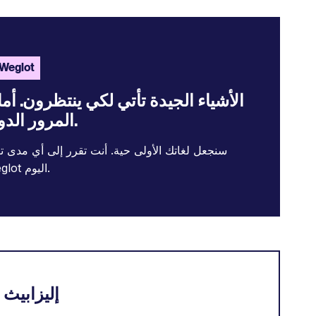
اكتشف eglot
الأشياء الجيدة تأتي لكي ينتظرون. أم
المرور الدولية فلا.
سنجعل لغاتك الأولى حية. أنت تقرر إلى أي مدى تر
جرب Weglot اليوم.
إليزابيث 