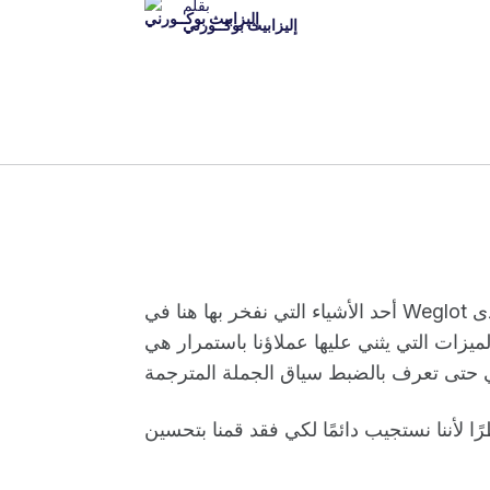
بقلم
إليزابيث بوكــورني
أحد الأشياء التي نفخر بها هنا في Weglot لكي إدارة وتحرير ترجماتك أسهل ما يمكن. إحدى
ميزات التي يثني عليها عملاؤنا باستمرار هي visual editor لكي وتحرير ترجماتك في معاينة