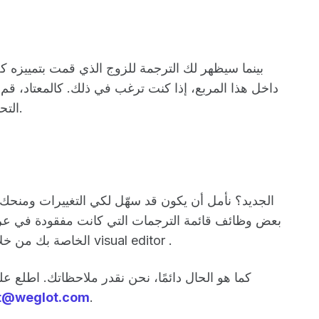
بينما سيظهر لك الترجمة للزوج الذي قمت بتمييزه كخي
داخل هذا المربع، إذا كنت ترغب في ذلك. كالمعتاد، قم 
التحديث ورؤيته مباشرة على موقعك الإلكتروني.
بعض وظائف قائمة الترجمات التي كانت مفقودة في عر
الميزات الجديدة مثل تحديث بيانات SEO الخاصة بك من خلال visual editor .
كما هو الحال دائمًا، نحن نقدر ملاحظاتك. اطلع ع
t@weglot.com
.