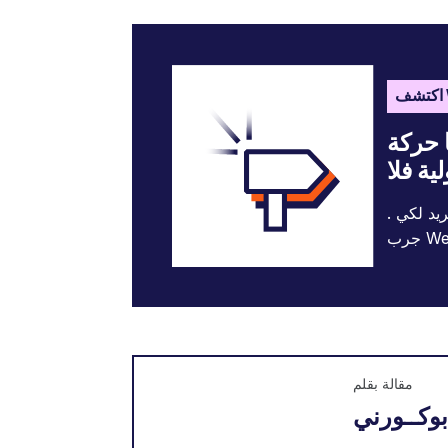
W
ا حركة
يد لكي .
مقالة بقلم
بوكــورني