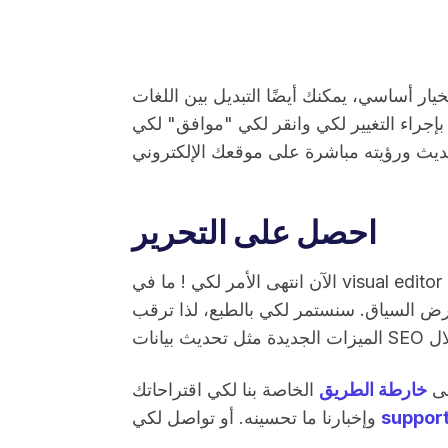
ار أساسي، يمكنك أيضًا التبديل بين اللغات
بإجراء التغيير لكي وانقر لكي "موافق" لكي
احصل على التحرير
الآن انتهى الأمر لكي ! ما في visual editor الجديد؟ نأمل أن يكون قد سهّل لكي التغييرات ومنحك
ض السياق. سنستمر لكي بالطبع، لذا ترقب
لى
خارطة الطريق
الخاصة بنا لكي اقتراحاتك
suppor
وإخبارنا ما تحسينه. أو تواصل لكي