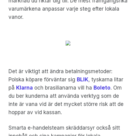
marknad du riktar dig till. De mest framgångsrika
varumärkena anpassar varje steg efter lokala
vanor.
Det är viktigt att ändra betalningsmetoder:
Polska köpare förväntar sig
BLIK
, tyskarna litar
på
Klarna
och brasilianarna vill ha
Boleto
. Om
du ber kunderna att använda verktyg som de
inte är vana vid är det mycket större risk att de
hoppar av vid kassan.
Smarta e-handelsteam skräddarsyr också sitt
innehåll och sina kampanjer för lokala