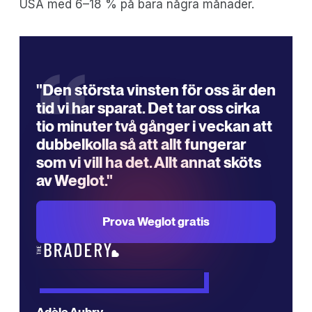
USA med 6–18 % på bara några månader.
“
"Den största vinsten för oss är den
tid vi har sparat. Det tar oss cirka
tio minuter två gånger i veckan att
dubbelkolla så att allt fungerar
som vi vill ha det. Allt annat sköts
av Weglot."
Prova Weglot gratis
Adèle Aubry