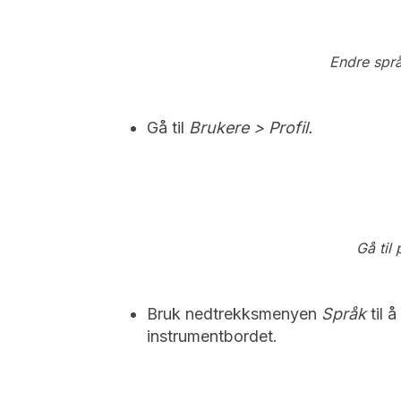
Endre språ
Gå til
Brukere > Profil.
Gå til 
Bruk nedtrekksmenyen
Språk
til 
instrumentbordet.