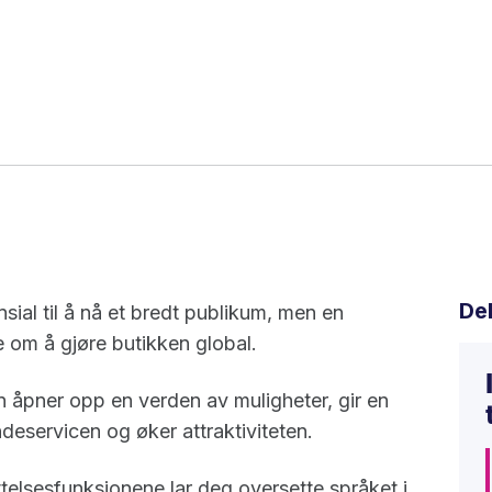
De
al til å nå et bredt publikum, men en
e om å gjøre butikken global.
åpner opp en verden av muligheter, gir en
deservicen og øker attraktiviteten.
sesfunksjonene lar deg oversette språket i