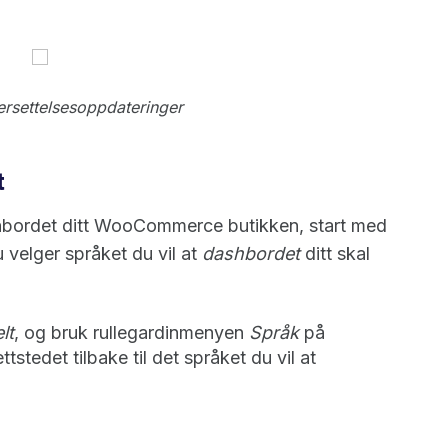
ersettelsesoppdateringer
t
shbordet ditt WooCommerce butikken, start med
u velger språket du vil at
dashbordet
ditt skal
lt
, og bruk rullegardinmenyen
Språk
på
ttstedet tilbake til det språket du vil at