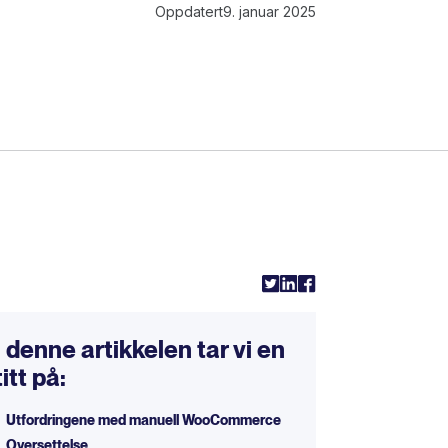
Oppdatert
9. januar 2025
l
I denne artikkelen tar vi en
titt på:
Utfordringene med manuell WooCommerce
Oversettelse