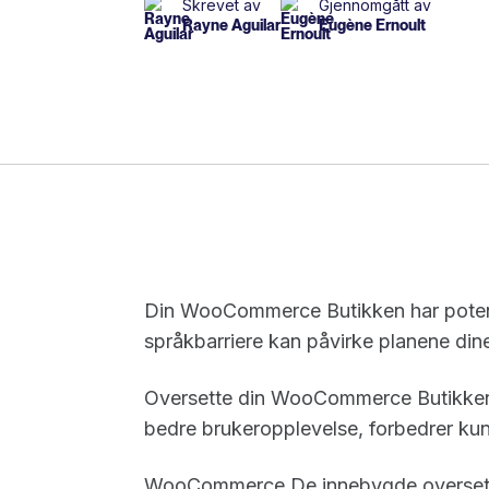
Skrevet av
Gjennomgått av
Rayne Aguilar
Eugène Ernoult
Din WooCommerce Butikken har potensi
språkbarriere kan påvirke planene din
Oversette din WooCommerce Butikken 
bedre brukeropplevelse, forbedrer kun
WooCommerce De innebygde oversettel