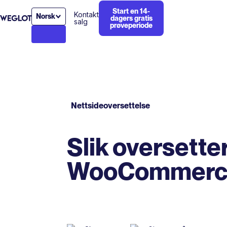
Start en 14-
Kontakt
Norsk
dagers gratis
salg
prøveperiode
Nettsideoversettelse
Slik oversette
WooCommerce