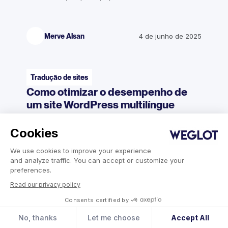
Merve Alsan
4 de junho de 2025
Tradução de sites
Como otimizar o desempenho de
um site WordPress multilíngue
Descubra sobre arquitetura baseada em nuvem,
configuração automática de hreflang,
Cookies
configuração de CDN e estratégias de cache que
We use cookies to improve your experience
mantêm sites WordPress multilíngues rápidos e
and analyze traffic. You can accept or customize your
fáceis de serem encontrados pelos buscadores.
preferences.
Read our privacy policy
Consents certified by
Rayne Aguilar
5 de março de 2026
No, thanks
Let me choose
Accept All