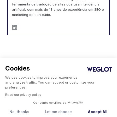
ferramenta de tradução de sites que usa inteligência
artificial, com mais de 13 anos de experiência em SEO e
marketing de conteúdo.
Cookies
Produto
Empresa
We use cookies to improve your experience
and analyze traffic. You can accept or customize your
Integrações
Nossa Missão
preferences.
- WordPress
Parceiros
- Squarespace
Vagas
Read our privacy policy
- Shopify
Consents certified by
Clientes
Preços
No, thanks
Let me choose
Accept All
Idiomas disponíveis