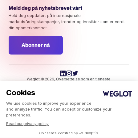
Meld deg på nyhetsbrevet vårt
Hold deg oppdatert på internasjonale
markedsføringskampanjer, trender og innsikter som er verdt
din oppmerksomhet.
Abonner nå
Weglot © 2026, Oversettelse som en tjeneste.
Opphavsrett © 2026 Weglot Alle rettigheter forbeholdt.
Cookies
We use cookies to improve your experience
and analyze traffic. You can accept or customize your
preferences.
Read our privacy policy
Weglot.com
-
Consents certified by
Blogg