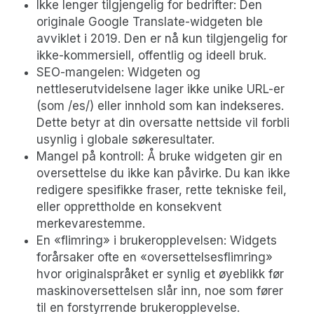
Ikke lenger tilgjengelig for bedrifter: Den
originale Google Translate-widgeten ble
avviklet i 2019. Den er nå kun tilgjengelig for
ikke-kommersiell, offentlig og ideell bruk.
SEO-mangelen: Widgeten og
nettleserutvidelsene lager ikke unike URL-er
(som /es/) eller innhold som kan indekseres.
Dette betyr at din oversatte nettside vil forbli
usynlig i globale søkeresultater.
Mangel på kontroll: Å bruke widgeten gir en
oversettelse du ikke kan påvirke. Du kan ikke
redigere spesifikke fraser, rette tekniske feil,
eller opprettholde en konsekvent
merkevarestemme.
En «flimring» i brukeropplevelsen: Widgets
forårsaker ofte en «oversettelsesflimring»
hvor originalspråket er synlig et øyeblikk før
maskinoversettelsen slår inn, noe som fører
til en forstyrrende brukeropplevelse.