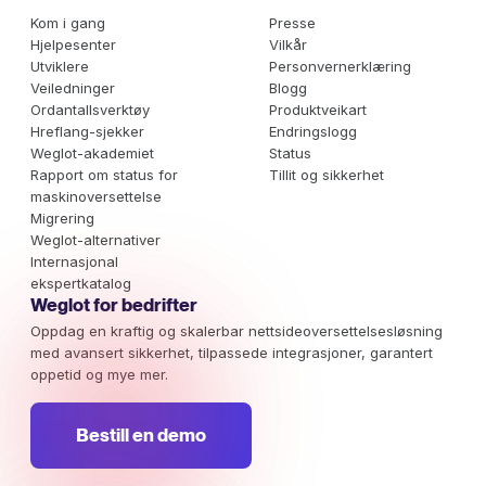
Kom i gang
Presse
Hjelpesenter
Vilkår
Utviklere
Personvernerklæring
Veiledninger
Blogg
Ordantallsverktøy
Produktveikart
Hreflang-sjekker
Endringslogg
Weglot-akademiet
Status
Rapport om status for
Tillit og sikkerhet
maskinoversettelse
Migrering
Weglot-alternativer
Internasjonal
ekspertkatalog
Weglot for bedrifter
Oppdag en kraftig og skalerbar nettsideoversettelsesløsning
med avansert sikkerhet, tilpassede integrasjoner, garantert
oppetid og mye mer.
Bestill en demo