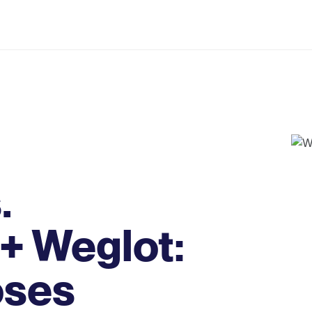
.
(+ Weglot:
oses