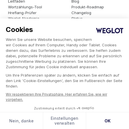
Leitfäden
Blog
Wortzählungs-Tool
Produkt-Roadmap
Hreflang-Prüfer
Changelog
Weglot Akademie
Status
Bericht zum Stand der
Trust und Sicherheit
Cookies
maschinellen Übersetzung
Migration
Wenn Sie unsere Website besuchen, speichern
Weglot-Alternativen
wir Cookies auf Ihrem Computer, Handy oder Tablet. Cookies
Internationales
dienen dazu, das Surferlebnis zu verbessern. Sie helfen zudem
Expertenverzeichnis
dabei, potenzielle Probleme zu erkennen und auf Sie persönlich
Weglot für Unternehmen
zugeschnittene Werbung zu platzieren. Sie können Ihre
Sichere und skalierbare Übersetzungslösung für
Zustimmung für jedes Cookie individuell anpassen.
Unternehmen, die ihre Website mehrsprachig machen wollen.
Um Ihre Präferenzen später zu ändern, klicken Sie einfach auf
Jetzt ausprobieren und neue Märkte erschließen!
den Link 'Cookie-Einstellungen', den Sie im Fußbereich der Seite
finden.
Demo buchen
Wir respektieren Ihre Privatsphäre. Hier erfahren Sie, wie wir
vorgehen.
Zustimmung erteilt durch
Abonniere unseren Newsletter
Einstellungen
Nein, danke
OK
Verpasse keine wichtigen Trends, Kampagnen und
verwalten
Erkenntnisse aus dem internationalen Marketing.