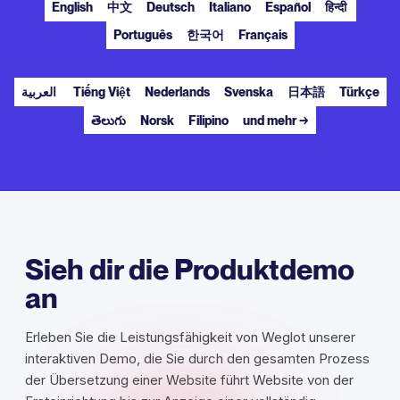
English
中文
Deutsch
Italiano
Español
हिन्दी
Português
한국어
Français
العربية
Tiếng Việt
Nederlands
Svenska
日本語
Türkçe
తెలుగు
Norsk
Filipino
und mehr →
Sieh dir die Produktdemo
an
Erleben Sie die Leistungsfähigkeit von Weglot unserer
interaktiven Demo, die Sie durch den gesamten Prozess
der Übersetzung einer Website führt Website von der