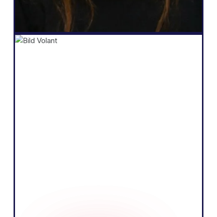
Salomé Amar
Founder
Shopify
„Unser Kerngeschäft besteht darin,
Produkte zu verkaufen, indem wir
spannende Geschichten erzählen und
unser Publikum informieren. Wir glauben,
dass wir das viel besser tun können,
wenn wir die Sprache des EU-Marktes
sprechen.“