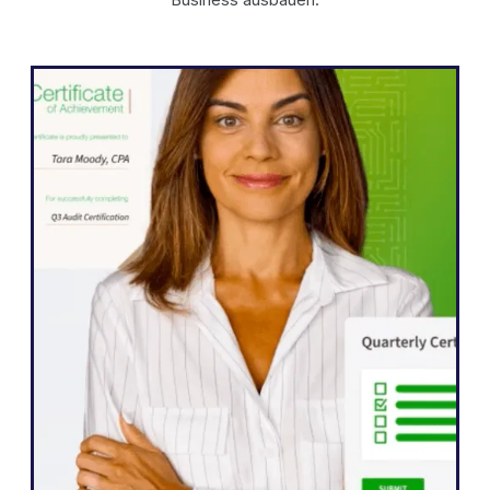
WordPress
„Dank Weglot konnten wir unsere Website
schnell um fünf Sprachen erweitern. Wir
sehen bereits deutliche Verbesserungen
beim Engagement unserer internationalen
Zielgruppe. Sie interagiert jetzt deutlich
mehr mit unserem Content.“
John Springli
Senior Website Manager