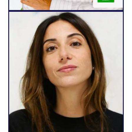
Web-Agentur
„Weglot ist toll, weil es genau meinen
Bedürfnissen und den Erwartungen
meiner Kunden entspricht: eine einfache
Möglichkeit, Websites mehrsprachig zu
machen, mehr Leads zu generieren und
dabei die volle Kontrolle über die Inhalte
zu behalten – all das mit nur wenigen
Klicks.“