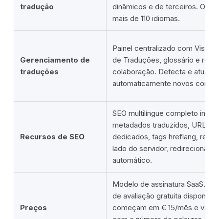
tradução
dinâmicos e de terceiros. Ofer
mais de 110 idiomas.
Painel centralizado com Visual E
Gerenciamento de
de Traduções, glossário e recu
traduções
colaboração. Detecta e atualiza
automaticamente novos conteú
SEO multilíngue completo incor
metadados traduzidos, URLs d
Recursos de SEO
dedicados, tags hreflang, rend
lado do servidor, redirecioname
automático.
Modelo de assinatura SaaS. Há
de avaliação gratuita disponível
Preços
começam em € 15/mês e varia