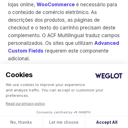
lojas online,
WooCommerce
é necessário para
o conteúdo de comércio eletrônico. As
descrições dos produtos, as páginas de
checkout e o texto do carrinho precisam deste
complemento. O ACF Multilingual traduz campos
personalizados. Os sites que utilizam
Advanced
Custom Fields
requerem este componente
adicional.
Em contrapartida, Weglot traduz todos os tipos
Cookies
de conteúdo com um único plug-in. Tudo, desde
We use cookies to improve your experience
posts a widgets e campos personalizados, é
and analyze traffic. You can accept or customize your
preferences.
traduzido automaticamente. O uso de um plug-
in gratuito como o Weglot elimina o incômodo
Read our privacy policy
de fazer cada uma dessas traduções por conta
Consents certified by
própria. Ele foi projetado para traduzir
No, thanks
Let me choose
Accept All
automaticamente o conteúdo de cada