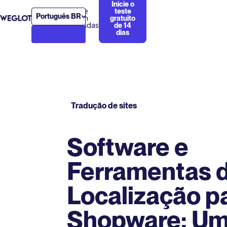
Inicie o
Fale
teste
Português BR
com
gratuito
vendas
de 14
dias
Tradução de sites
Software e
Ferramentas 
Localização p
Shopware: Um