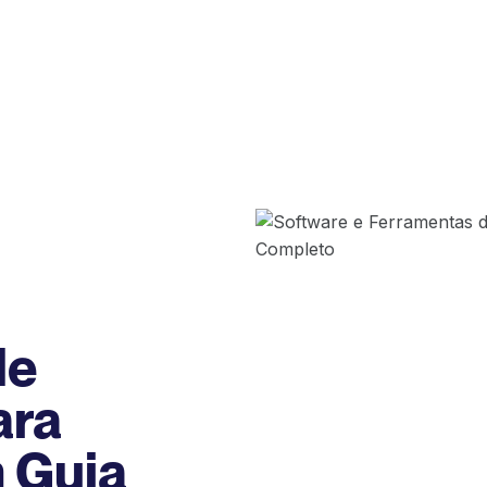
de
ara
 Guia