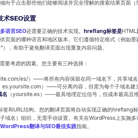
倾向于点击那些他们能够阅读并完全理解的搜索结果页面（S
技术SEO设置
多语言SEO
还需要正确的技术实现。
hreflang标签是
HTML
供页面的哪种语言和地区版本。它们遵循特定格式（例如墨
es-mx"），有助于避免翻译页面出现重复内容问题。
需要考虑的因素。您主要有三种选择：
rsite.com/es/）——将所有内容保留在同一域名下，共享域
es.yoursite.com）——可分离内容，但需为每个子域名
域名
（yoursite.es）——最具地理定位信号，但成本最高
flang标签和URL结构。您的翻译页面将自动实现正确的hrefla
子域名）组织，无需手动设置。有关在WordPress上实施多
WordPress翻译与SEO最佳实践
指南。