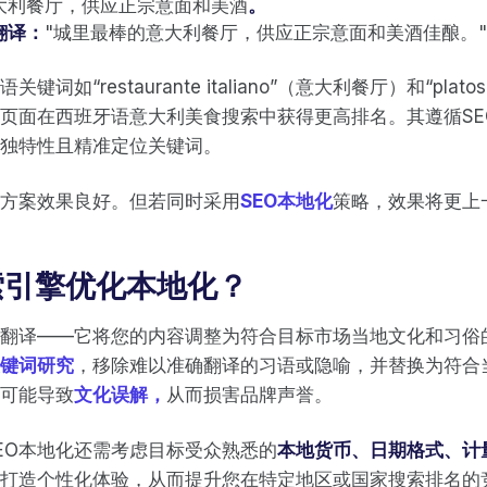
大利餐厅，供应正宗意面和美酒
。
翻译：
"城里最棒的意大利餐厅，供应正宗意面和美酒佳酿。"
词如“restaurante italiano”（意大利餐厅）和“platos 
页面在西班牙语意大利美食搜索中获得更高排名。其遵循SE
独特性且精准定位关键词。
方案效果良好。但若同时采用
SEO本地化
策略，效果将更上
索引擎优化本地化？
是翻译——它将您的内容调整为符合目标市场当地文化和习俗
键词研究
，移除难以准确翻译的习语或隐喻，并替换为符合
可能导致
文化误解，
从而损害品牌声誉。
EO本地化还需考虑目标受众熟悉的
本地货币、日期格式、计
打造个性化体验，从而提升您在特定地区或国家搜索排名的