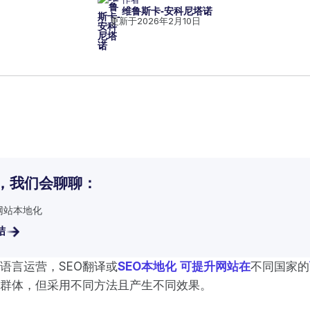
维鲁斯卡-安科尼塔诺
更新于
2026年2月10日
，我们会聊聊：
现网站本地化
结
语言运营，SEO翻译或
SEO本地化
可提升网站在
不同国家的
群体，但采用不同方法且产生不同效果。