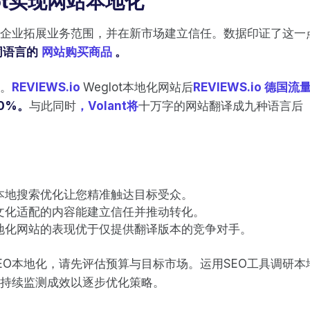
lot实现网站本地化
于企业拓展业务范围，并在新市场建立信任。数据印证了这一
同语言的
网站购买商品
。
。
REVIEWS.io
Weglot本地化网站后
REVIEWS.io 德国流量R
0%。
与此同时
，Volant将
十万字的网站翻译成九种语言后
本地搜索优化让您精准触达目标受众。
文化适配的内容能建立信任并推动转化。
地化网站的表现优于仅提供翻译版本的竞争对手。
EO本地化，请先评估预算与目标市场。运用SEO工具调研
持续监测成效以逐步优化策略。