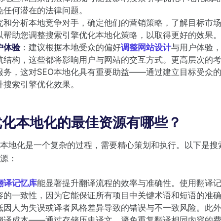
免任何潜在的法律问题。
究和分析本地竞争对手，确定他们的营销策略，了解目标市
以帮助您调整搜索引擎优化本地化策略，以取得更好的效果
户体验
：建议根据本地受众的偏好
调整网站设计
与用户体验
航结构，这些都将影响用户与网站的交互方式。更高层次的
服务，这对SEO本地化具有重要助益——通过建立目标受众
升搜索引擎优化效果。
优化本地化的最佳资源有哪些？
本地化是一个复杂的过程，需要精心策划和执行。以下是搜
源：
翻译记忆库
能显著提升翻译流程的效率与准确性。使用翻译
容的一致性，因为它能保证所有项目中关键术语和短语的准
低因人为失误或译者风格差异导致的错误与不一致风险。此
翻译成本——通过存储历史译文，避免重复翻译相同内容的