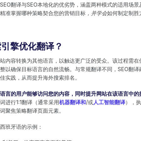
SEO翻译与SEO本地化的优劣势，涵盖两种模式的适用场
精准掌握哪种策略契合您的营销目标
，并学会
如何制定制胜
索引擎优化翻译？
网站内容转换为其他语言，以触达更广泛的受众。该过程需在
整以确保目标语言的自然流畅。与常规翻译不同，SEO翻译
最佳实践，从而提升海外搜索排名。
语言的用户能够访问您的内容，同时提升网站在该语言中的
词进行1:1翻译（通常采用
机器翻译和
/或
人工智能翻译
），
词聚焦策略翻译页面元素。
西班牙语的示例：