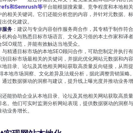
refs和Semrush等
平台能根据搜索量、竞争程度和本地相
中的相关关键词。它们还能分析您的内容，并针对元数据、
提出优化建议。
作服务
：建议与专业内容创作服务商合作，其专精于制作符
务机构会与熟悉目标市场语言、文化及习俗的本土作家和译
合SEO规范，并能有效触达当地受众。
：与精通目标市场的本地SEO顾问合作，可助您制定并执行
识别目标市场最相关的关键词，并据此优化网站元数据和内
本地目录、论坛及其他相关网站获取高质量反向链接，从而
获得本地市场洞察、文化差异及法规分析，据此调整营销策略
，通过数据驱动的洞察与建议，提升线上曝光度并推动业务
顾问还能协助企业从本地目录、论坛及其他相关网站获取高质
排名。他们可实时监测分析网站表现，提供数据驱动的洞察
推动业务增长。