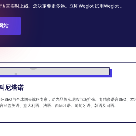
言实时上线。您决定要走多远。立即Weglot 试用Weglot 。
网站
科尼塔诺
国际SEO与全球增长战略专家，助力品牌实现跨市场扩张。专精多语言SEO、
言涵盖英语、意大利语、法语、西班牙语、葡萄牙语、韩语及日语。