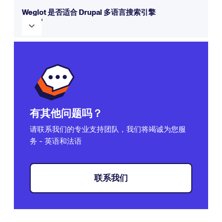
管理翻译的完全控制权。了解有关
Weglot 工作原理的
更多信
Weglot 是否适合 Drupal 多语言搜索引擎
优化？
息。
是的！Weglot 遵循
多语言搜索引擎优化
最佳实践，包括
hreflang 标签、翻译元数据和子目录或子域结构。
有其他问题吗？
请联系我们的专业支持团队，我们将竭诚为您服
务 - 英语和法语
联系我们