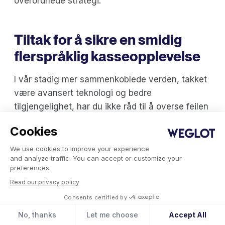
overordnede strategi.
Tiltak for å sikre en smidig
flerspråklig kasseopplevelse
I vår stadig mer sammenkoblede verden, takket
være avansert teknologi og bedre
tilgjengelighet, har du ikke råd til å overse feilen
"manglende oversettelse". Det er et feiltrinn i e-
Cookies
handel som kan koste deg både kunder og salg.
Nå som vi har sett nærmere på hvor vanlig
We use cookies to improve your experience
and analyze traffic. You can accept or customize your
denne feilen er og hvilke konsekvenser den har
preferences.
for Shopify-butikken din, er det lettere å forstå
Read our privacy policy
at riktige oversettelser er avgjørende for at
Consents certified by
nettbutikken din skal blomstre.
No, thanks
Let me choose
Accept All