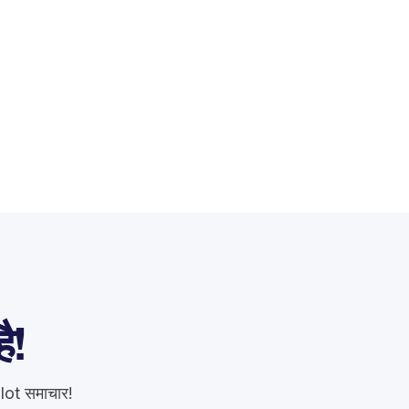
ै!
glot समाचार!