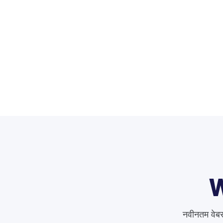
W
नवीनतम वेबस