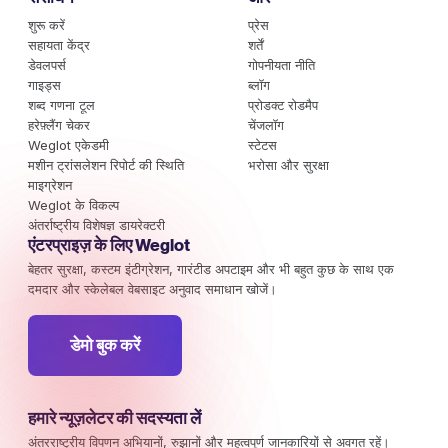
शुरू करें
प्रेस
सहायता केंद्र
शर्तें
डेवलपर्स
गोपनीयता नीति
गाइड्स
ब्लॉग
शब्द गणना टूल
प्रोडक्ट रोडमैप
हरेफ़्लैंग चेकर
चेंजलॉग
Weglot एकेडमी
स्टेटस
मशीन ट्रांसलेशन रिपोर्ट की स्थिति
भरोसा और सुरक्षा
माइग्रेशन
Weglot के विकल्प
अंतर्राष्ट्रीय विशेषज्ञ डायरेक्टरी
एंटरप्राइज़ के लिए Weglot
बेहतर सुरक्षा, कस्टम इंटीग्रेशन, गारंटीड अपटाइम और भी बहुत कुछ के साथ एक
दमदार और स्केलेबल वेबसाइट अनुवाद समाधान खोजें।
डेमो बुक करें
हमारे न्यूज़लेटर की सदस्यता लें
अंतरराष्ट्रीय विपणन अभियानों, रुझानों और महत्वपूर्ण जानकारियों से अवगत रहें।