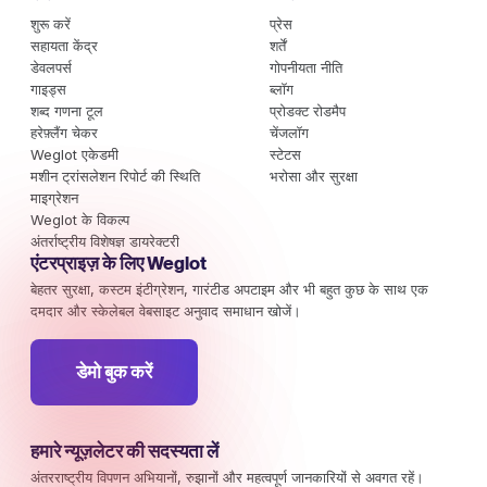
शुरू करें
प्रेस
सहायता केंद्र
शर्तें
डेवलपर्स
गोपनीयता नीति
गाइड्स
ब्लॉग
शब्द गणना टूल
प्रोडक्ट रोडमैप
हरेफ़्लैंग चेकर
चेंजलॉग
Weglot एकेडमी
स्टेटस
मशीन ट्रांसलेशन रिपोर्ट की स्थिति
भरोसा और सुरक्षा
माइग्रेशन
Weglot के विकल्प
अंतर्राष्ट्रीय विशेषज्ञ डायरेक्टरी
एंटरप्राइज़ के लिए Weglot
बेहतर सुरक्षा, कस्टम इंटीग्रेशन, गारंटीड अपटाइम और भी बहुत कुछ के साथ एक
दमदार और स्केलेबल वेबसाइट अनुवाद समाधान खोजें।
डेमो बुक करें
हमारे न्यूज़लेटर की सदस्यता लें
अंतरराष्ट्रीय विपणन अभियानों, रुझानों और महत्वपूर्ण जानकारियों से अवगत रहें।