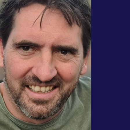
“हमने जिन उपकरणों का परीक्षण किया,
उनमें Weglot हमें कई भाषाओं में पूरी
तरह से अनुवादित वेबसाइट उपलब्ध कराने
में सर्वश्रेष्ठ था, जो एसईओ-अनुकूल भी
था।”
मिशेल वान लुइजेटेलार
सह संस्थापक