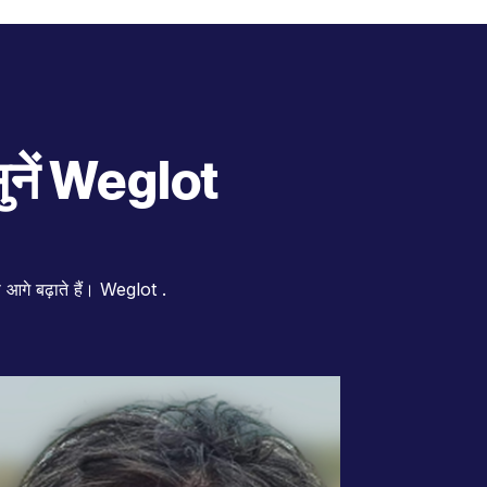
 सुनें Weglot
े आगे बढ़ाते हैं। Weglot .
सॉफ्टवेयर
WordPress के