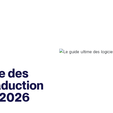
me des
raduction
 2026