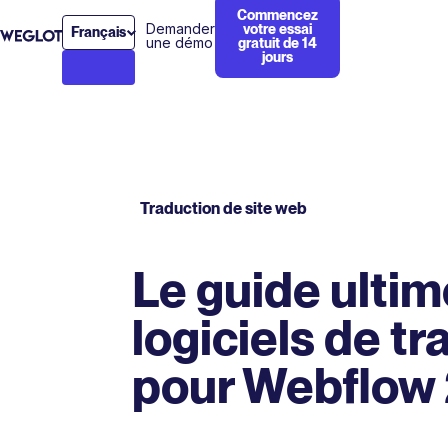
Commencez
Demander
votre essai
Français
une démo
gratuit de 14
jours
Traduction de site web
Le guide ulti
logiciels de t
pour Webflow