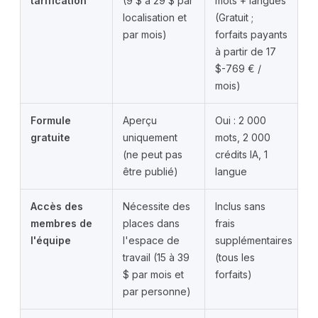
tarification
(9 $ à 29 $ par
mots + langues
localisation et
(Gratuit ;
par mois)
forfaits payants
à partir de 17
$-769 € /
mois)
Formule
Aperçu
Oui : 2 000
gratuite
uniquement
mots, 2 000
(ne peut pas
crédits IA, 1
être publié)
langue
Accès des
Nécessite des
Inclus sans
membres de
places dans
frais
l'équipe
l'espace de
supplémentaires
travail (15 à 39
(tous les
$ par mois et
forfaits)
par personne)