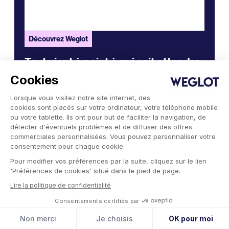
Découvrez Weglot
Tout vient à point à qui sait attendre.
Sauf le trafic international.
Cookies
Nous mettons en ligne vos premières versions
Lorsque vous visitez notre site internet, des
traduites. Vous décidez jusqu'où vous voulez aller.
cookies sont placés sur votre ordinateur, votre téléphone mobile
ou votre tablette. Ils ont pour but de faciliter la navigation, de
Essayez Weglot gratuitement dès aujourd'hui.
détecter d'éventuels problèmes et de diffuser des offres
commerciales personnalisées. Vous pouvez personnaliser votre
consentement pour chaque cookie.
Traduire mon site web
Pour modifier vos préférences par la suite, cliquez sur le lien
'Préférences de cookies' situé dans le pied de page.
Lire la politique de confidentialité
Consentements certifiés par
Non merci
Je choisis
OK pour moi