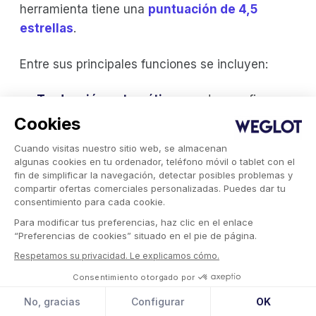
herramienta tiene una
puntuación de 4,5
estrellas
.
Entre sus principales funciones se incluyen:
Traducción automática:
puedes configurar
Smartling para que envíe automáticamente el
Cookies
contenido a traducir en función de
Cuando visitas nuestro sitio web, se almacenan
condiciones específicas, como el calendario
algunas cookies en tu ordenador, teléfono móvil o tablet con el
del proyecto, el presupuesto y los requisitos
fin de simplificar la navegación, detectar posibles problemas y
del flujo de trabajo.
compartir ofertas comerciales personalizadas. Puedes dar tu
Contexto visual:
Smartling proporciona el
consentimiento para cada cookie.
contexto visual de las traducciones para que
Para modificar tus preferencias, haz clic en el enlace
el texto traducido encaje perfectamente en el
“Preferencias de cookies” situado en el pie de página.
diseño y la estructura de tu contenido; de
Respetamos su privacidad. Le explicamos cómo.
este modo, se evitan problemas comunes en
Consentimiento otorgado por
la traducción como frases demasiado largas
No, gracias
Configurar
OK
que no encajan con el diseño.