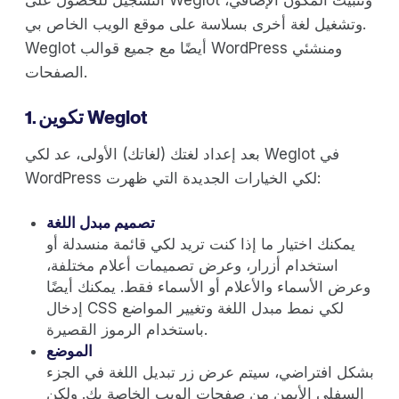
التسجيل للحصول على Weglot وتثبيت المكون الإضافي،
وتشغيل لغة أخرى بسلاسة على موقع الويب الخاص بي.
Weglot أيضًا مع جميع قوالب WordPress ومنشئي
الصفحات.
1. تكوين Weglot
بعد إعداد لغتك (لغاتك) الأولى، عد لكي Weglot في
WordPress لكي الخيارات الجديدة التي ظهرت:
تصميم مبدل اللغة
يمكنك اختيار ما إذا كنت تريد لكي قائمة منسدلة أو
استخدام أزرار، وعرض تصميمات أعلام مختلفة،
وعرض الأسماء والأعلام أو الأسماء فقط. يمكنك أيضًا
إدخال CSS لكي نمط مبدل اللغة وتغيير المواضع
باستخدام الرموز القصيرة.
الموضع
بشكل افتراضي، سيتم عرض زر تبديل اللغة في الجزء
السفلي الأيمن من صفحات الويب الخاصة بك. ولكن