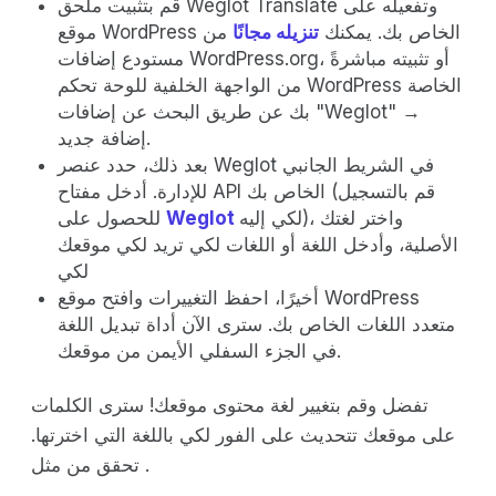
قم بتثبيت ملحق Weglot Translate وتفعيله على
موقع WordPress الخاص بك. يمكنك
تنزيله مجانًا
من
مستودع إضافات WordPress.org، أو تثبيته مباشرةً
من الواجهة الخلفية للوحة تحكم WordPress الخاصة
بك عن طريق البحث عن إضافات "Weglot" →
إضافة جديد.
بعد ذلك، حدد عنصر Weglot في الشريط الجانبي
للإدارة. أدخل مفتاح API الخاص بك (قم بالتسجيل
لكي إليه)، واختر لغتك
Weglot
للحصول على
الأصلية، وأدخل اللغة أو اللغات لكي تريد لكي موقعك
لكي
أخيرًا، احفظ التغييرات وافتح موقع WordPress
متعدد اللغات الخاص بك. سترى الآن أداة تبديل اللغة
في الجزء السفلي الأيمن من موقعك.
تفضل وقم بتغيير لغة محتوى موقعك! سترى الكلمات
على موقعك تتحديث على الفور لكي باللغة التي اخترتها.
تحقق من مثل .