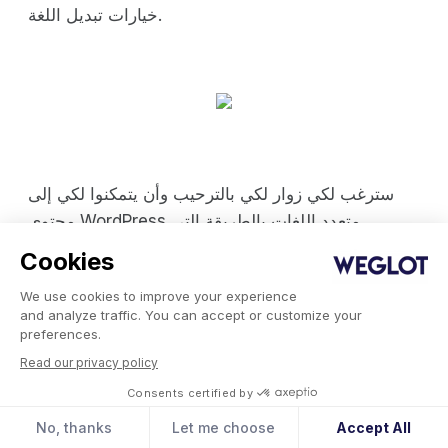
خيارات تبديل اللغة.
سترغب لكي زوار لكي بالترحيب وأن يتمكنوا لكي إلى
محتوى WordPress متعدد اللغات بالطريقة التي
يفضلونها، لذا تأكد من أن خيارات تبديل اللغة واضحة. من
Cookies
لكي لكي بلغتها الأصلية. على مثل، استخدم "Deutsch"
We use cookies to improve your experience
بدلاً من "German" و"日本語" بدلاً من "Japanese".
and analyze traffic. You can accept or customize your
preferences.
إذا كنت ترغب لكي تجربة المستخدمين غير الناطقين
Read our privacy policy
باللغة الإنجليزية، فتذكر تفضيلاتهم اللغوية حتى يتم تحميل
Consents certified by
الموقع تلقائيًا بلغتهم عند زيارتهم له في المرة القادمة.
No, thanks
Let me choose
Accept All