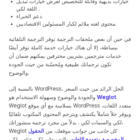
خيارات بديهية وقابلة للتخصيص لعرض خيارات تبديل
اللغة لكي .
دعم الخبراء.
محتوى لغته ملائم لكبار المسئولين الاقتصاديين.
في حين أن بعض ملحقات الترجمة توفر الترجمة التلقائية
ببساطة، إلا أن هناك خيارات خدمة كاملة توفر أيضًا
خدمات مترجمين بشريين محترفين يمكنهم ضمان أن
تكون ترجماتك طبيعية ومُحسّنة من حيث الجودة
والوضوح.
بالنسبة إلى WordPress، الحل الرائد من حيث السعر
.
Weglot
والجودة والوضوح وسهولة الاستخدام هو
Weglot بسلاسة مع أي موقع WordPress متعدد اللغات،
ويوفر حلاً شاملاً يكتشف ويترجم المحتوى المكتوب تلقائيًا
لكي والسمات لكي . بدلاً من مجرد ترجمة منشوراتك،
كل جانب
من
جوانب
موقعك، من
الحقول
Weglot
المخصصة متعددة اللغات
والتصنيفات لكي عناصر لكي