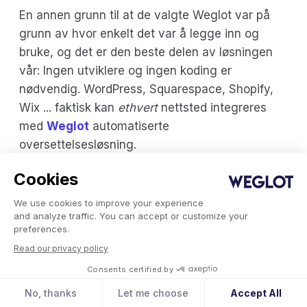
En annen grunn til at de valgte Weglot var på
grunn av hvor enkelt det var å legge inn og
bruke, og det er den beste delen av løsningen
vår: Ingen utviklere og ingen koding er
nødvendig. WordPress, Squarespace, Shopify,
Wix ... faktisk kan
ethvert
nettsted integreres
med
Weglot
automatiserte
oversettelsesløsning.
Cookies
Vi har utviklet en oversettelsesløsning som ikke
påvirker hastigheten på nettstedet ditt, som
We use cookies to improve your experience
fjerner timevis med arbeid, og som lar deg
and analyze traffic. You can accept or customize your
preferences.
administrere oversettelsene av nettstedet ditt.
Read our privacy policy
Og det ordet igjen – SEO. Med Weglot , blir det
Consents certified by
nylig oversatte innholdet ditt riktig indeksert på
No, thanks
Let me choose
Accept All