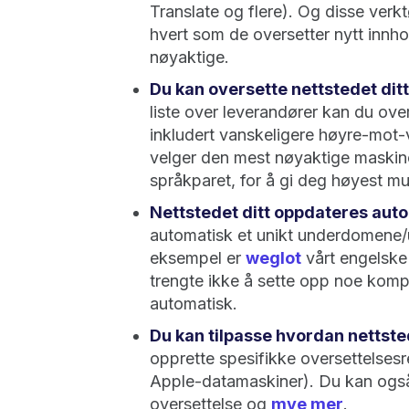
Translate og flere). Og disse verkt
hvert som de oversetter nytt innho
nøyaktige.
Du kan oversette nettstedet ditt 
liste over leverandører kan du over
inkludert vanskeligere høyre-mot-
velger den mest nøyaktige maskin
språkparet, for å gi deg høyest mu
Nettstedet ditt oppdateres auto
automatisk et unikt underdomene/u
eksempel er
weglot
vårt engelske
trengte ikke å sette opp noe kompli
automatisk.
Du kan tilpasse hvordan nettsted
opprette spesifikke oversettelses
Apple-datamaskiner). Du kan også 
oversettelse og
mye mer
.