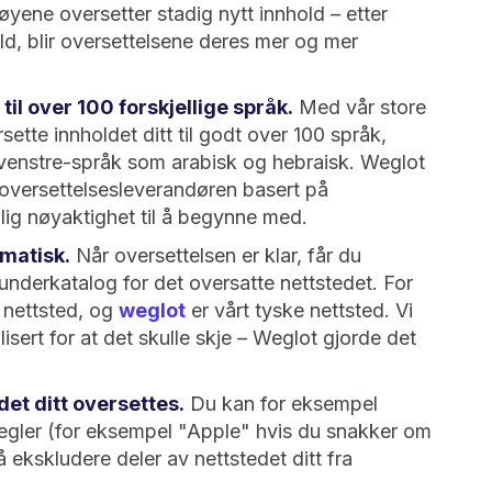
øyene oversetter stadig nytt innhold – etter
ld, blir oversettelsene deres mer og mer
til over 100 forskjellige språk.
Med vår store
sette innholdet ditt til godt over 100 språk,
venstre-språk som arabisk og hebraisk. Weglot
oversettelsesleverandøren basert på
lig nøyaktighet til å begynne med.
matisk.
Når oversettelsen er klar, får du
nderkatalog for det oversatte nettstedet. For
 nettsted, og
weglot
er vårt tyske nettsted. Vi
sert for at det skulle skje – Weglot gjorde det
et ditt oversettes.
Du kan for eksempel
regler (for eksempel "Apple" hvis du snakker om
ekskludere deler av nettstedet ditt fra