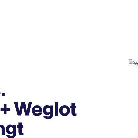
.
(+ Weglot
ngt