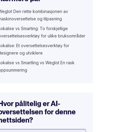
Weglot Den rette kombinasjonen av
maskinoversettelse og tilpasning
Lokalise vs Smarting: To forskjellige
oversettelsesverktøy for ulike bruksområder
Lokalise: Et oversettelsesverktøy for
designere og utviklere
Lokalise vs Smartling vs Weglot En rask
oppsummering
Hvor pålitelig er AI-
oversettelsen for denne
nettsiden?