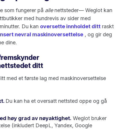
re som fungerer på
alle
nettsteder— Weglot kan
nettbutikker med hundrevis av sider med
v minutter. Du kan
oversette innholdet ditt
raskt
nsert nevral maskinoversettelse
, og gir deg
ne dine.
 fremskynder
ettstedet ditt
ditt med et første lag med maskinoversettelse
kt.
Du kan ha et oversatt nettsted oppe og gå
 med høy grad av nøyaktighet.
Weglot bruker
telse (inkludert DeepL, Yandex, Google