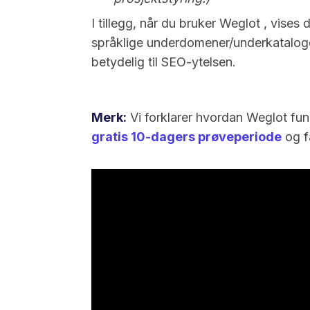
I tillegg, når du bruker Weglot , vise
språklige underdomener/underkataloger,
betydelig til SEO-ytelsen.
Merk:
Vi forklarer hvordan Weglot fun
gratis 10-dagers prøveperiode
og få