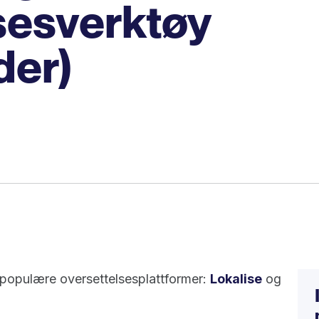
sesverktøy
der)
o populære oversettelsesplattformer:
Lokalise
og