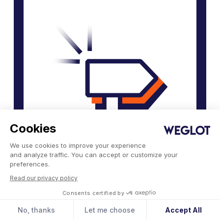
Cookies
We use cookies to improve your experience
and analyze traffic. You can accept or customize your
preferences.
Oppdag Weglot
Read our privacy policy
Gode ​​ting kommer til de som venter.
Consents certified by
Det gjør ikke internasjonal trafikk.
No, thanks
Let me choose
Accept All