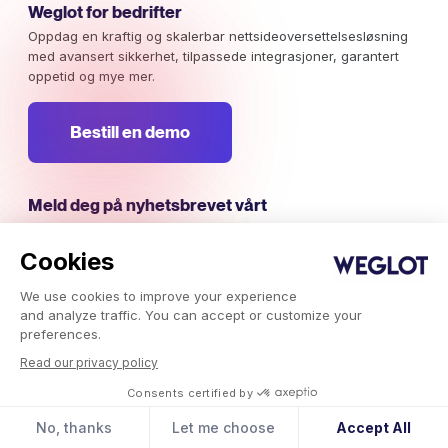
Weglot for bedrifter
Oppdag en kraftig og skalerbar nettsideoversettelsesløsning
med avansert sikkerhet, tilpassede integrasjoner, garantert
oppetid og mye mer.
Bestill en demo
Meld deg på nyhetsbrevet vårt
Hold deg oppdatert på internasjonale
markedsføringskampanjer, trender og innsikter som er verdt
Cookies
din oppmerksomhet.
We use cookies to improve your experience
and analyze traffic. You can accept or customize your
Abonner nå
preferences.
Read our privacy policy
Consents certified by
No, thanks
Let me choose
Accept All
Weglot © 2026, Oversettelse som en tjeneste.