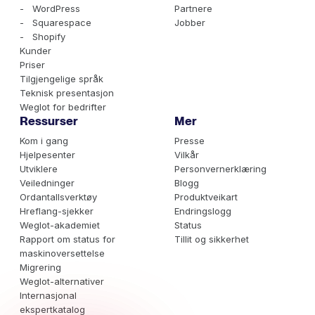
- WordPress
Partnere
- Squarespace
Jobber
- Shopify
Kunder
Priser
Tilgjengelige språk
Teknisk presentasjon
Weglot for bedrifter
Ressurser
Mer
Kom i gang
Presse
Hjelpesenter
Vilkår
Utviklere
Personvernerklæring
Veiledninger
Blogg
Ordantallsverktøy
Produktveikart
Hreflang-sjekker
Endringslogg
Weglot-akademiet
Status
Rapport om status for
Tillit og sikkerhet
maskinoversettelse
Migrering
Weglot-alternativer
Internasjonal
ekspertkatalog