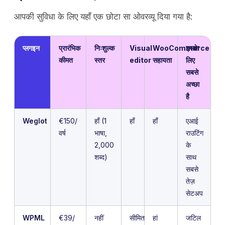
आपकी सुविधा के लिए यहाँ एक छोटा सा ओवरव्यू दिया गया है:
प्लगइन
प्रारंभिक
निःशुल्क
Visual
WooCommerce
इसके
कीमत
स्तर
editor
सहायता
लिए
सबसे
अच्छा
है
Weglot
€150/
हाँ (1
हाँ
हाँ
एआई
वर्ष
भाषा,
राउटिंग
2,000
के
शब्द)
साथ
सबसे
तेज़
सेटअप
WPML
€39/
नहीं
सीमित
हां
जटिल