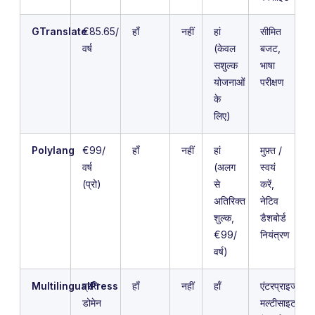
GTranslate
€85.65/
हाँ
नहीं
हां
सीमित
वर्ष
(केवल
बजट,
सशुल्क
भाषा
योजनाओं
परीक्षण
के
लिए)
Polylang
€99/
हाँ
नहीं
हां
मुफ़्त /
वर्ष
(अलग
स्वयं
(प्रो)
से
करें,
अतिरिक्त
नेटिव
शुल्क,
डैशबोर्ड
€99/
नियंत्रण
वर्ष)
MultilingualPress
प्रति
हाँ
नहीं
हाँ
एंटरप्राइज
डोमेन
मल्टीसाइट