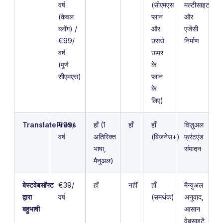
वर्ष
(सीएमएस
मल्टीसाइट
(केवल
प्लान
और
ब्लॉग) /
और
एजेंसी
€99/
उससे
निर्माण
वर्ष
ऊपर
(पूर्ण
के
सीएमएस)
प्लान
के
लिए)
TranslatePress
€99/
हाँ (1
हाँ
हाँ
विज़ुअल
वर्ष
अतिरिक्त
(बिजनेस+)
फ्रंटएंड
भाषा,
संपादन
मैनुअल)
बेस्टवेबसॉफ्ट
€39/
हाँ
नहीं
हाँ
मैन्युअल
द्वारा
वर्ष
(समर्थक)
अनुवाद,
बहुभाषी
आसान
वेबसाइटें