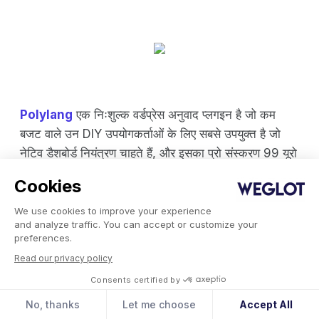
Polylang
एक निःशुल्क वर्डप्रेस अनुवाद प्लगइन है जो कम
बजट वाले उन DIY उपयोगकर्ताओं के लिए सबसे उपयुक्त है जो
नेटिव डैशबोर्ड नियंत्रण चाहते हैं, और इसका प्रो संस्करण 99 यूरो
प्रति वर्ष से शुरू होता है।
Cookies
संक्षेप में:
Polylang यह वर्डप्रेस की अपनी टैक्सोनॉमी का उपयोग
We use cookies to improve your experience
and analyze traffic. You can accept or customize your
करके प्रत्येक अनुवाद को एक अलग पोस्ट या पेज के रूप में
preferences.
प्रबंधित करता है, इसलिए इसमें कोई अतिरिक्त डेटाबेस टेबल या
Read our privacy policy
सीखने के लिए कोई बाहरी इंटरफ़ेस नहीं है। मुफ़्त संस्करण
Consents certified by
असीमित भाषाओं के लिए पूरी तरह से कार्यात्मक है, जिसमें केवल
मैन्युअल अनुवाद की आवश्यकता होती है।
No, thanks
Let me choose
Accept All