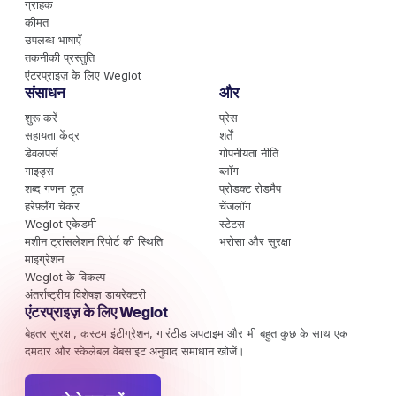
ग्राहक
कीमत
उपलब्ध भाषाएँ
तकनीकी प्रस्तुति
एंटरप्राइज़ के लिए Weglot
संसाधन
और
शुरू करें
प्रेस
सहायता केंद्र
शर्तें
डेवलपर्स
गोपनीयता नीति
गाइड्स
ब्लॉग
शब्द गणना टूल
प्रोडक्ट रोडमैप
हरेफ़्लैंग चेकर
चेंजलॉग
Weglot एकेडमी
स्टेटस
मशीन ट्रांसलेशन रिपोर्ट की स्थिति
भरोसा और सुरक्षा
माइग्रेशन
Weglot के विकल्प
अंतर्राष्ट्रीय विशेषज्ञ डायरेक्टरी
एंटरप्राइज़ के लिए Weglot
बेहतर सुरक्षा, कस्टम इंटीग्रेशन, गारंटीड अपटाइम और भी बहुत कुछ के साथ एक
दमदार और स्केलेबल वेबसाइट अनुवाद समाधान खोजें।