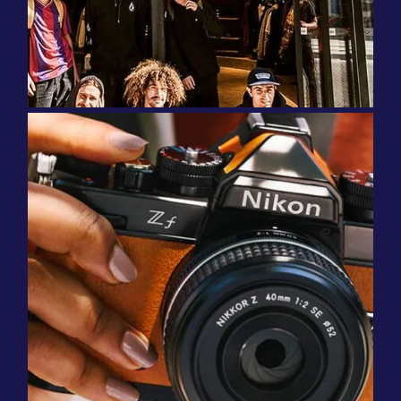
मैथ्यू गैल्टी
डिजिटल मार्केटिंग प्रमुख, वॉलकॉम
"AI अनुवाद आश्चर्यजनक रूप से सटीक साबित हुए,
जिससे हमें अपना अनुवाद बजट कम करने में मदद मिली।
मैं इसकी पुरज़ोर सिफ़ारिश करता हूँ।" Weglot किसी
भी व्यक्ति के लिए जो एक सरल और लागत प्रभावी
समाधान की तलाश में है!
माइक रॉबर्टसन