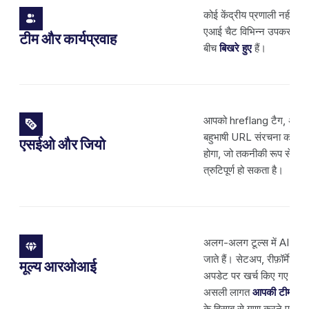
कोई केंद्रीय प्रणाली नहीं है।
एआई चैट विभिन्न उपकरणों और
टीम और कार्यप्रवाह
बीच
बिखरे हुए
हैं।
आपको hreflang टैग, अनुवा
बहुभाषी URL संरचना को
मैन
एसईओ और जियो
होगा, जो तकनीकी रूप से अनु
त्रुटिपूर्ण हो सकता है।
अलग-अलग टूल्स में AI क्रेडि
जाते हैं। सेटअप, रीफ़ॉर्मेटि
मूल्य आरओआई
अपडेट पर खर्च किए गए घंटों 
असली लागत
आपकी टीम का
के हिसाब से गुणा करने पर आत