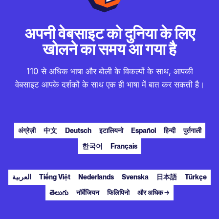
अपनी वेबसाइट को दुनिया के लिए
खोलने का समय आ गया है
110 से अधिक भाषा और बोली के विकल्पों के साथ, आपकी
वेबसाइट आपके दर्शकों के साथ एक ही भाषा में बात कर सकती है।
अंग्रेज़ी
中文
Deutsch
इटालियनो
Español
हिन्दी
पुर्तगाली
한국어
Français
العربية
Tiếng Việt
Nederlands
Svenska
日本語
Türkçe
తెలుగు
नॉर्वेजियन
फिलिपिनो
और अधिक →