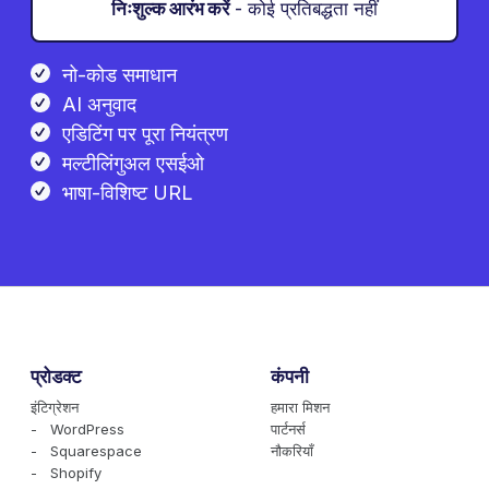
निःशुल्क आरंभ करें
- कोई प्रतिबद्धता नहीं
नो-कोड समाधान
AI अनुवाद
एडिटिंग पर पूरा नियंत्रण
मल्टीलिंगुअल एसईओ
भाषा-विशिष्ट URL
प्रोडक्ट
कंपनी
इंटिग्रेशन
हमारा मिशन
- WordPress
पार्टनर्स
- Squarespace
नौकरियाँ
- Shopify