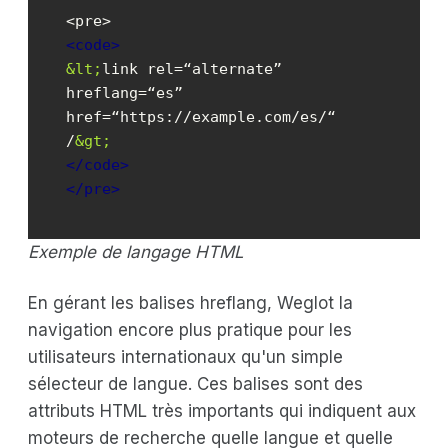
<
code
>
&lt;
link rel=“alternate” 
hreflang=“es” 
href=“https://example.com/es/“ 
/
&gt;
</
code
>
</
pre
>
Exemple de langage HTML
En gérant les balises hreflang, Weglot la
navigation encore plus pratique pour les
utilisateurs internationaux qu'un simple
sélecteur de langue. Ces balises sont des
attributs HTML très importants qui indiquent aux
moteurs de recherche quelle langue et quelle