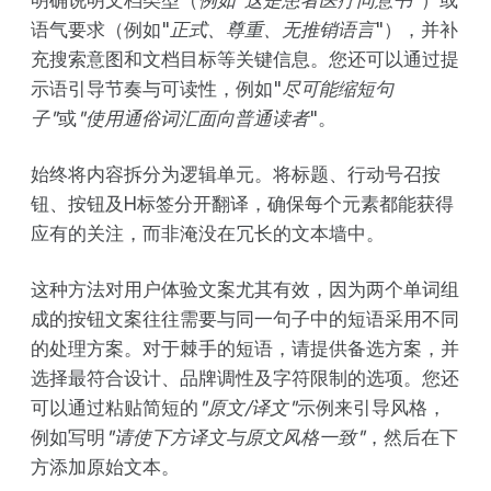
语气要求（例如"
正式、尊重、无推销语言
"），并补
充搜索意图和文档目标等关键信息。您还可以通过提
示语引导节奏与可读性，例如"
尽可能缩短句
子"
或
"使用通俗词汇面向普通读者
"。
始终将内容拆分为逻辑单元。将标题、行动号召按
钮、按钮及H标签分开翻译，确保每个元素都能获得
应有的关注，而非淹没在冗长的文本墙中。
这种方法对用户体验文案尤其有效，因为两个单词组
成的按钮文案往往需要与同一句子中的短语采用不同
的处理方案。对于棘手的短语，请提供备选方案，并
选择最符合设计、品牌调性及字符限制的选项。您还
可以通过粘贴简短的
"原文/译文"
示例来引导风格，
例如写明
"请使下方译文与原文风格一致"
，然后在下
方添加原始文本。