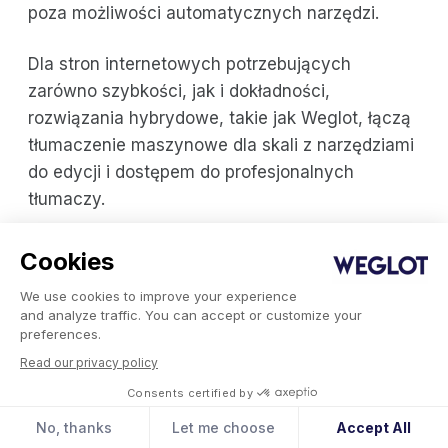
poza możliwości automatycznych narzędzi.
Dla stron internetowych potrzebujących
zarówno szybkości, jak i dokładności,
rozwiązania hybrydowe, takie jak Weglot, łączą
tłumaczenie maszynowe dla skali z narzędziami
do edycji i dostępem do profesjonalnych
tłumaczy.
Cookies
Porównanie platform do
We use cookies to improve your experience
tłumaczenia stron
and analyze traffic. You can accept or customize your
preferences.
internetowych
Read our privacy policy
Tak, alternatywy dla Tłumacza Google oferują
Consents certified by
specjalistyczne korzyści dla różnych potrzeb. W
No, thanks
Let me choose
Accept All
przypadku tłumaczenia stron internetowych