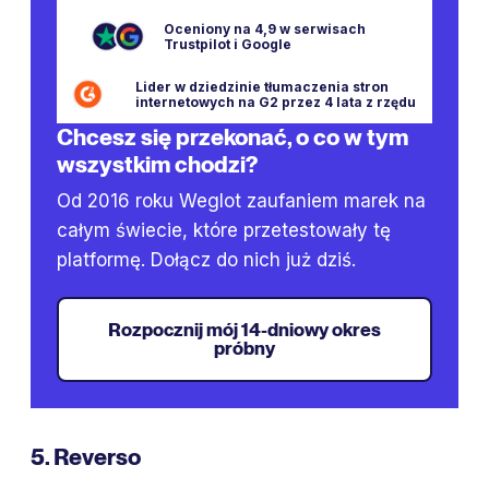
Oceniony na 4,9 w serwisach
Trustpilot i Google
Lider w dziedzinie tłumaczenia stron
internetowych na G2 przez 4 lata z rzędu
Chcesz się przekonać, o co w tym
wszystkim chodzi?
Od 2016 roku Weglot zaufaniem marek na
całym świecie, które przetestowały tę
platformę. Dołącz do nich już dziś.
‍Rozpocznij mój 14-dniowy okres
próbny
5. Reverso