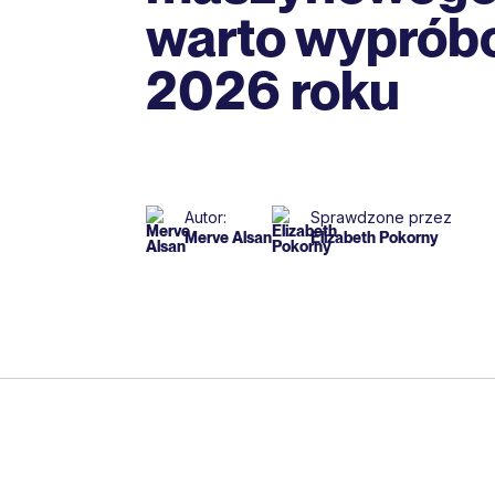
warto wyprób
2026 roku
Autor:
Sprawdzone przez
Merve Alsan
Elizabeth Pokorny