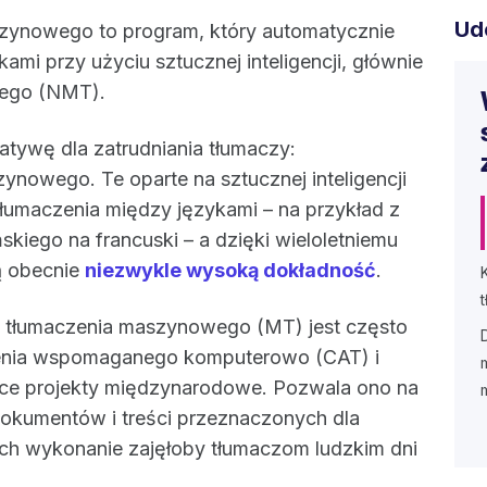
Ud
zynowego to program, który automatycznie
mi przy użyciu sztucznej inteligencji, głównie
ego (NMT).
atywę dla zatrudniania tłumaczy:
nowego. Te oparte na sztucznej inteligencji
łumaczenia między językami – na przykład z
ńskiego na francuski – a dzięki wieloletniemu
ą obecnie
niezwykle wysoką dokładność
.
 tłumaczenia maszynowego (MT) jest często
enia wspomaganego komputerowo (CAT) i
ące projekty międzynarodowe. Pozwala ono na
dokumentów i treści przeznaczonych dla
ych wykonanie zajęłoby tłumaczom ludzkim dni