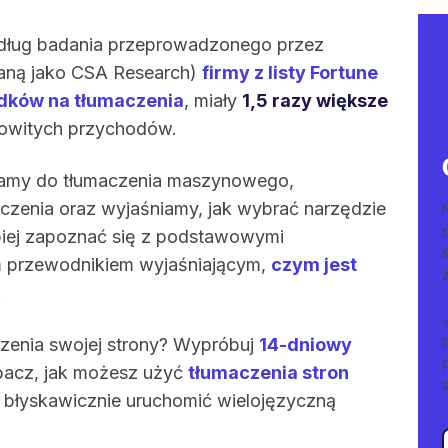
edług badania przeprowadzonego przez
aną jako CSA Research)
firmy z listy Fortune
odków na tłumaczenia
, miały
1,5 razy większe
owitych przychodów.
ramy do tłumaczenia maszynowego,
czenia oraz wyjaśniamy, jak wybrać narzędzie
epiej zapoznać się z podstawowymi
ym przewodnikiem wyjaśniającym,
czym jest
.
czenia swojej strony? Wypróbuj
14-dniowy
bacz, jak możesz użyć
tłumaczenia stron
y błyskawicznie uruchomić wielojęzyczną