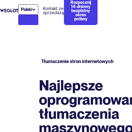
Rozpocznij
14-dniowy
Kontakt ze
Polski
bezpłatny
sprzedażą
okres
próbny
Tłumaczenie stron internetowych
Najlepsze
oprogramowan
tłumaczenia
maszynowego,