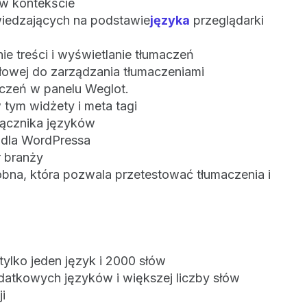
 w kontekście
iedzających na podstawie
języka
przeglądarki‍
 treści i wyświetlanie tłumaczeń
łowej do zarządzania tłumaczeniami
czeń w panelu Weglot.
 tym widżety i meta tagi
łącznika języków
a dla WordPressa
r branży
óbna, która pozwala przetestować tłumaczenia i
tylko jeden język i 2000 słów
odatkowych języków i większej liczby słów
i