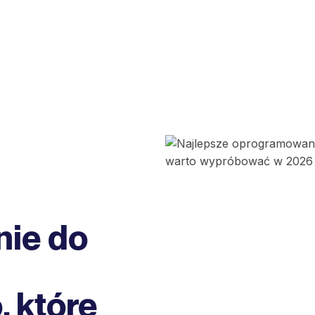
ie do
 które