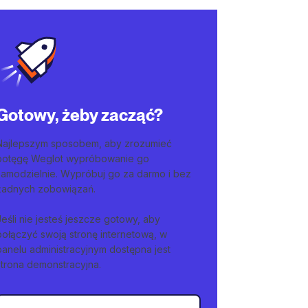
Gotowy, żeby zacząć?
Najlepszym sposobem, aby zrozumieć
potęgę Weglot wypróbowanie go
samodzielnie. Wypróbuj go za darmo i bez
żadnych zobowiązań.
Jeśli nie jesteś jeszcze gotowy, aby
połączyć swoją stronę internetową, w
panelu administracyjnym dostępna jest
strona demonstracyjna.