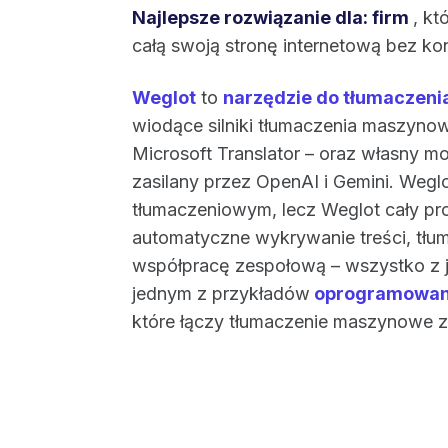
Najlepsze rozwiązanie dla: firm
, kt
całą swoją stronę internetową bez ko
Weglot
to
narzędzie do tłumaczeni
wiodące silniki tłumaczenia maszyno
Microsoft Translator – oraz własny mo
zasilany przez OpenAI i Gemini. Weglo
tłumaczeniowym, lecz Weglot cały pro
automatyczne wykrywanie treści, tłum
współpracę zespołową – wszystko z 
jednym z przykładów
oprogramowania
które łączy tłumaczenie maszynowe z 