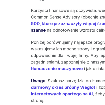
Korzyści finansowe są oczywiste: w
Common Sense Advisory (obecnie zn
500, które przeznaczyły więcej śr
szanse
na odnotowanie wzrostu całk
Poniżej porównujemy najlepsze prog
wskazujemy ich mocne strony i ograni
odpowiednie dla Twojej firmy. Aby l
zagadnieniami, zapoznaj się z nasz
tłumaczenie maszynowe
i jak działa
Uwaga
: Szukasz narzędzia do tłuma
darmowy okres próbny Weglot
i zo
internetowych opartego na AI
, żeb
stronę.